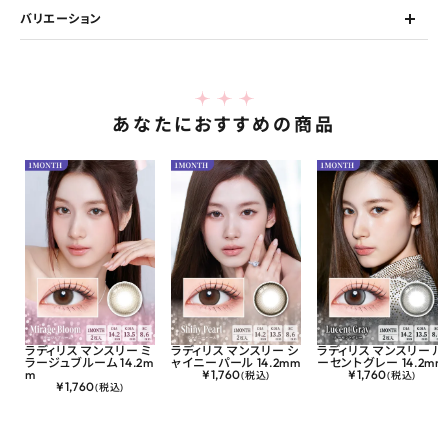
バリエーション
あなたにおすすめの商品
ラディリス マンスリー ミ
ラディリス マンスリー シ
ラディリス マンスリー ル
ラージュブルーム 14.2m
ャイニーパール 14.2mm
ーセントグレー 14.2mm
m
¥
1,760
¥
1,760
(税込)
(税込)
¥
1,760
(税込)