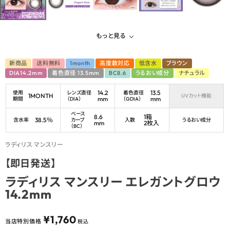
もっと見る
新商品
送料無料
1month
高度数対応
低含水
ブラウン
DIA14.2mm
着色直径 13.5mm
BC8.6
うるおい成分
ナチュラル
14.2
13.5
使用
レンズ直径
着色直径
1MONTH
UVカット機能
mm
mm
期間
（DIA）
（GDIA）
ベース
8.6
1箱
38.5％
含水率
カーブ
入数
うるおい成分
mm
2枚入
（BC）
ラディリス マンスリー
【即日発送】
ラディリス マンスリー エレガントグロウ
14.2mm
¥
1,760
当店特別価格
税込