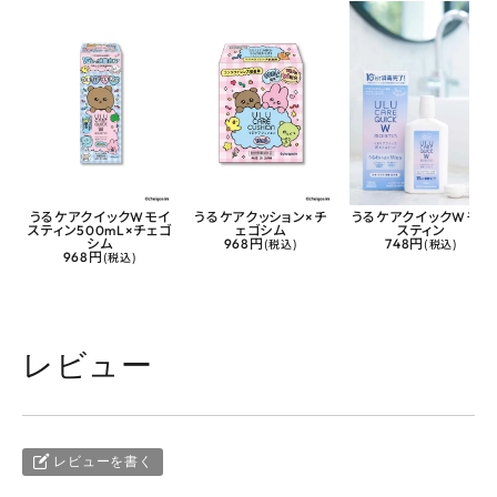
うるケアクイックWモイ
うるケアクッション×チ
うるケアクイックWモイ
スティン500mL×チェゴ
ェゴシム
スティン
シム
968円
(税込)
748円
(税込)
968円
(税込)
レビュー
レビューを書く