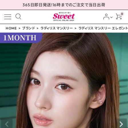
365日即日発送!16時までのご注文で当日出荷
0
HOME
ブランド
ラディリス マンスリー
ラディリス マンスリー エレガントグ
meeting_room
person
ログイン
会員登録
ラディリス マンスリー エ
レガントグロウ 14.2mm
¥
1,760
(税込)