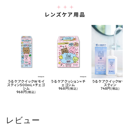
レンズケア用品
うるケアクイックWモイ
うるケアクッション×チ
うるケアクイックWモイ
スティン500mL×チェゴ
ェゴシム
スティン
シム
968円
(税込)
748円
(税込)
968円
(税込)
レビュー