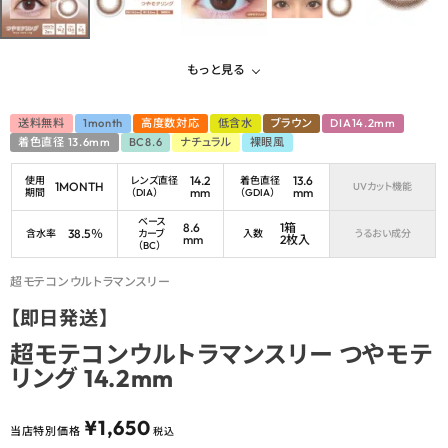
もっと見る
送料無料
1month
高度数対応
低含水
ブラウン
DIA14.2mm
着色直径 13.6mm
BC8.6
ナチュラル
裸眼風
14.2
13.6
使用
レンズ直径
着色直径
1MONTH
UVカット機能
mm
mm
期間
（DIA）
（GDIA）
ベース
8.6
1箱
38.5％
含水率
カーブ
入数
うるおい成分
mm
2枚入
（BC）
超モテコンウルトラマンスリー
【即日発送】
超モテコンウルトラマンスリー つやモテ
リング 14.2mm
¥
1,650
当店特別価格
税込