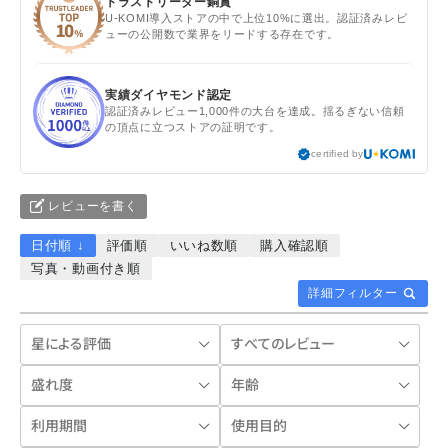
トラストリーダー銅賞
U-KOMI導入ストアの中で上位10%に選出。認証済みレビ
ューの公開数で業界をリードする存在です。
実績ダイヤモンド認定
認証済みレビュー1,000件の大台を達成。揺るぎない信頼
の頂点に立つストアの証明です。
certified by
レビューを書く
日付順 ↓
評価順
いいね数順
購入確認順
写真・動画付き順
詳細フィルター