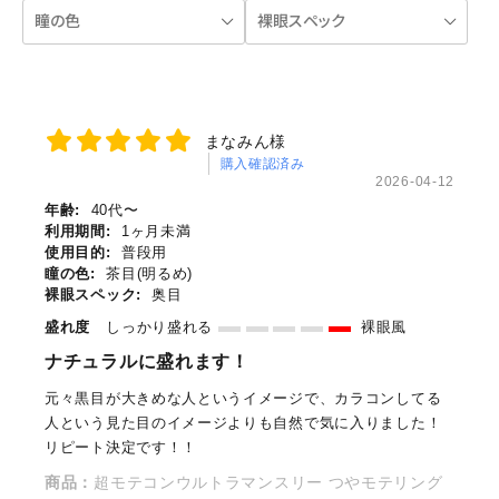
まなみん様
購入確認済み
2026-04-12
年齢:
40代〜
利用期間:
1ヶ月未満
使用目的:
普段用
瞳の色:
茶目(明るめ)
裸眼スペック:
奥目
盛れ度
しっかり盛れる
裸眼風
ナチュラルに盛れます！
元々黒目が大きめな人というイメージで、カラコンしてる
人という見た目のイメージよりも自然で気に入りました！
リピート決定です！！
商品：
超モテコンウルトラマンスリー つやモテリング