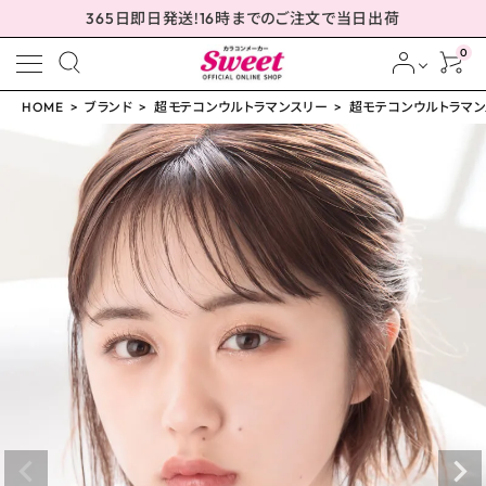
365日即日発送!16時までのご注文で当日出荷
0
HOME
ブランド
超モテコンウルトラマンスリー
超モテコンウルトラマンス
meeting_room
person
ログイン
会員登録
超モテコンウルトラマン
スリー つやモテリング 1
4.2mm
¥
1,650
(税込)