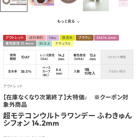
もっと見る
アウトレット
送料無料
1day
低含水
ブラウン
DIA14.2mm
着色直径 13.6mm
BC8.6
ナチュラル
14.2
13.6
使用
レンズ直径
着色直径
1DAY
UVカット機能
mm
mm
期間
（DIA）
（GDIA）
ベース
8.6
1箱
38.5％
含水率
カーブ
入数
うるおい成分
mm
10枚入
（BC）
アウトレット
【在庫なくなり次第終了】大特価♪ ※クーポン対
象外商品
超モテコンウルトラワンデー ふわきゅん
シフォン 14.2mm