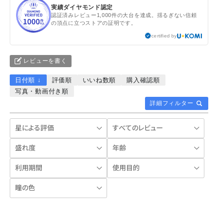
実績ダイヤモンド認定
認証済みレビュー1,000件の大台を達成。揺るぎない信頼
の頂点に立つストアの証明です。
certified by
レビューを書く
日付順 ↓
評価順
いいね数順
購入確認順
写真・動画付き順
詳細フィルター