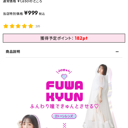
¥
1,650
のところ
通常価格
¥
999
当店特別価格
税込
3件
182
pt
獲得予定ポイント：
商品説明