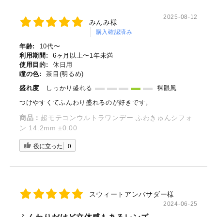
2025-08-12
みんみ様
購入確認済み
年齢:
10代〜
利用期間:
6ヶ月以上〜1年未満
使用目的:
休日用
瞳の色:
茶目(明るめ)
盛れ度
しっかり盛れる
裸眼風
つけやすくてふんわり盛れるのが好きです。
商品：
超モテコンウルトラワンデー ふわきゅんシフォ
ン 14.2mm ±0.00
役に立った
0
スウィートアンバサダー様
2024-06-25