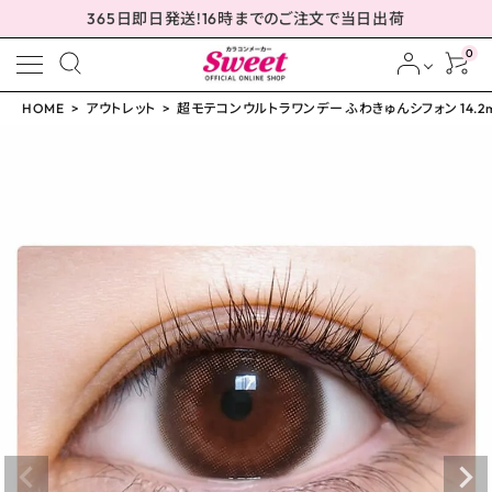
365日即日発送!16時までのご注文で当日出荷
0
HOME
アウトレット
超モテコンウルトラワンデー ふわきゅんシフォン 14.2
meeting_room
person
ログイン
会員登録
配送方法について
発送について
お支払い方法について
お買い物ガイド
お問い合わせ