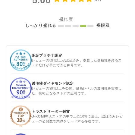
5.00
盛れ度
しっかり盛れる
裸眼風
認証プラチナ認定
レビューの8割以上が認証済み。卓越した信頼性を誇るス
トアだけが手にできる称号です。
透明性ダイヤモンド認定
レビューの9割以上を公開。最高レベルの透明性を実現し
た、模範となるストアの証明です。
トラストリーダー銅賞
U-KOMI導入ストアの中で上位10%に選出。認証済みレビ
ューの公開数で業界をリードする存在です。