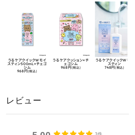
うるケアクイックWモイ
うるケアクッション×チ
うるケアクイックWモイ
スティン500mL×チェゴ
ェゴシム
スティン
シム
968円
(税込)
748円
(税込)
968円
(税込)
レビュー
3件