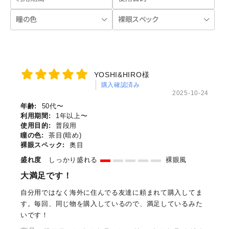
YOSHI&HIRO様
購入確認済み
2025-10-24
年齢:
50代〜
利用期間:
1年以上〜
使用目的:
普段用
瞳の色:
茶目(暗め)
裸眼スペック:
奥目
盛れ度
しっかり盛れる
裸眼風
大満足です！
自分用ではなく海外に住んでる友達に頼まれて購入してま
す。毎回、同じ物を購入しているので、満足しているみた
いです！