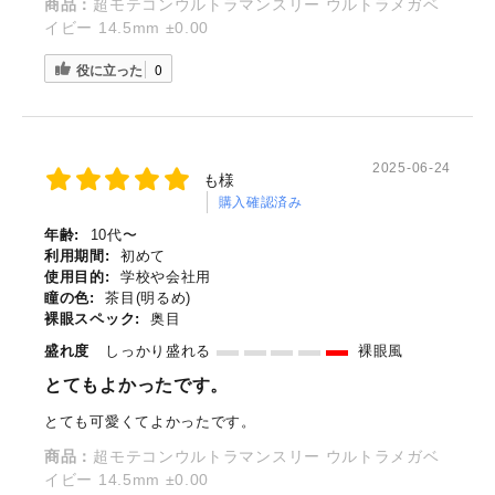
商品：
超モテコンウルトラマンスリー ウルトラメガベ
イビー 14.5mm ±0.00
役に立った
0
2025-06-24
も様
購入確認済み
年齢:
10代〜
利用期間:
初めて
使用目的:
学校や会社用
瞳の色:
茶目(明るめ)
裸眼スペック:
奥目
盛れ度
しっかり盛れる
裸眼風
とてもよかったです。
とても可愛くてよかったです。
商品：
超モテコンウルトラマンスリー ウルトラメガベ
イビー 14.5mm ±0.00