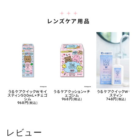
レンズケア用品
うるケアクイックWモイ
うるケアクッション×チ
うるケアクイックWモイ
スティン500mL×チェゴ
ェゴシム
スティン
シム
968円
(税込)
748円
(税込)
968円
(税込)
レビュー