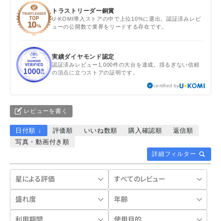
トラストリーダー銅賞
U-KOMI導入ストアの中で上位10%に選出。認証済みレビ
ューの公開数で業界をリードする存在です。
実績ダイヤモンド認定
認証済みレビュー1,000件の大台を達成。揺るぎない信頼
の頂点に立つストアの証明です。
certified by
レビューを書く
日付順 ↓
評価順
いいね数順
購入確認順
返信順
写真・動画付き順
詳細フィルター