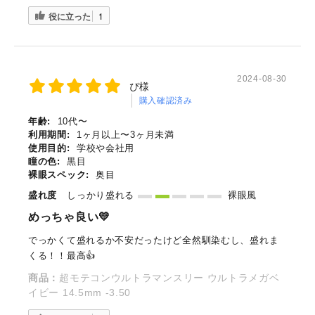
役に立った
1
2024-08-30
ぴ様
購入確認済み
年齢:
10代〜
利用期間:
1ヶ月以上〜3ヶ月未満
使用目的:
学校や会社用
瞳の色:
黒目
裸眼スペック:
奥目
盛れ度
しっかり盛れる
裸眼風
めっちゃ良い💛
でっかくて盛れるか不安だったけど全然馴染むし、盛れま
くる！！最高👍
商品：
超モテコンウルトラマンスリー ウルトラメガベ
イビー 14.5mm -3.50