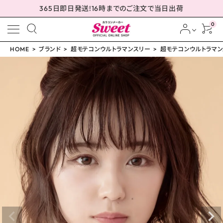
365日即日発送!16時までのご注文で当日出荷
0
HOME
ブランド
超モテコンウルトラマンスリー
超モテコンウルトラマンス
meeting_room
person
ログイン
会員登録
超モテコンウルトラマン
スリー ウルトラメガベイ
ビー 14.5mm
¥
1,650
(税込)