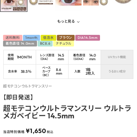
もっと見る
送料無料
1month
低含水
ブラウン
DIA14.5mm
着色直径 14.0mm
BC8.6
ナチュラル
14.5
14.0
使用
レンズ直径
着色直径
1MONTH
UVカット機能
mm
mm
期間
（DIA）
（GDIA）
ベース
8.6
1箱
38.5％
含水率
カーブ
入数
うるおい成分
mm
2枚入
（BC）
超モテコンウルトラマンスリー
【即日発送】
超モテコンウルトラマンスリー ウルトラ
メガベイビー 14.5mm
¥
1,650
当店特別価格
税込