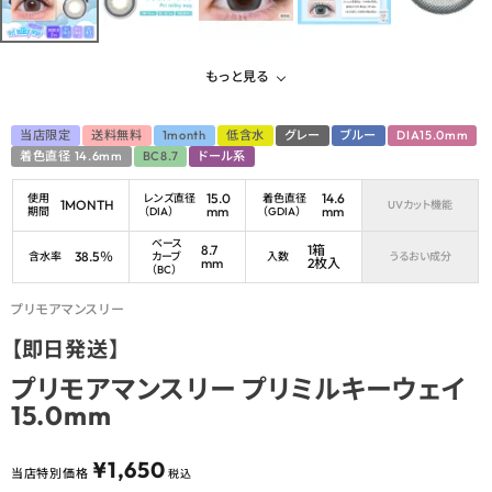
もっと見る
当店限定
送料無料
1month
低含水
グレー
ブルー
DIA15.0mm
着色直径 14.6mm
BC8.7
ドール系
15.0
14.6
使用
レンズ直径
着色直径
1MONTH
UVカット機能
mm
mm
期間
（DIA）
（GDIA）
ベース
8.7
1箱
38.5％
含水率
カーブ
入数
うるおい成分
mm
2枚入
（BC）
プリモアマンスリー
【即日発送】
プリモアマンスリー プリミルキーウェイ
15.0mm
¥
1,650
当店特別価格
税込