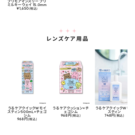
プリモアマンスリー プリ
ミルキーウェイ 15.0mm
¥
1,650
(税込)
レンズケア用品
うるケアクイックWモイ
うるケアクッション×チ
うるケアクイックWモイ
スティン500mL×チェゴ
ェゴシム
スティン
シム
968円
(税込)
748円
(税込)
968円
(税込)