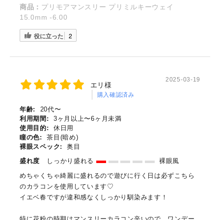
商品：
プリモアマンスリー プリミルキーウェイ
15.0mm -6.00
役に立った
2
2025-03-19
エリ様
購入確認済み
年齢:
20代〜
利用期間:
3ヶ月以上〜6ヶ月未満
使用目的:
休日用
瞳の色:
茶目(暗め)
裸眼スペック:
奥目
盛れ度
しっかり盛れる
裸眼風
めちゃくちゃ綺麗に盛れるので遊びに行く日は必ずこちら
のカラコンを使用しています♡
イエベ春ですが違和感なくしっかり馴染みます！
特に花粉の時期はマンスリーカラコン辛いので、ワンデー