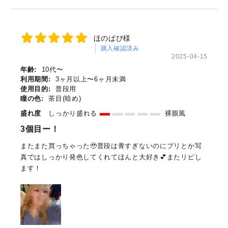
ほのぱぴ様
購入確認済み
2025-04-15
年齢:
10代〜
利用期間:
3ヶ月以上〜6ヶ月未満
使用目的:
普段用
瞳の色:
茶目(暗め)
盛れ度
しっかり盛れる
裸眼風
3個目ー！
またまた買っちゃった🥹普段は青すぎないのにプリとか写
真ではしっかり発色してくれてほんと大好き︎💕︎︎またリピし
ます！