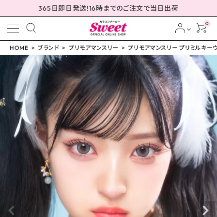
365日即日発送!16時までのご注文で当日出荷
0
HOME
ブランド
プリモアマンスリー
プリモアマンスリー プリミルキーウェ
meeting_room
person
ログイン
会員登録
プリモアマンスリー プリ
ミルキーウェイ 15.0mm
¥
1,650
(税込)