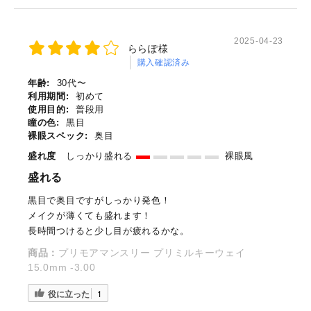
2025-04-23
ららぽ様
購入確認済み
年齢:
30代〜
利用期間:
初めて
使用目的:
普段用
瞳の色:
黒目
裸眼スペック:
奥目
盛れ度
しっかり盛れる
裸眼風
盛れる
黒目で奥目ですがしっかり発色！
メイクが薄くても盛れます！
長時間つけると少し目が疲れるかな。
商品：
プリモアマンスリー プリミルキーウェイ
15.0mm -3.00
役に立った
1