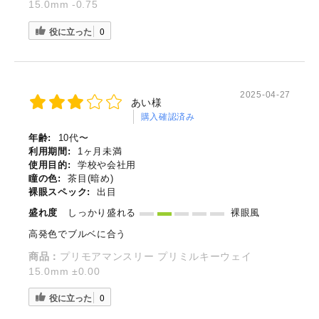
15.0mm -0.75
役に立った
0
2025-04-27
あい様
購入確認済み
年齢:
10代〜
利用期間:
1ヶ月未満
使用目的:
学校や会社用
瞳の色:
茶目(暗め)
裸眼スペック:
出目
盛れ度
しっかり盛れる
裸眼風
高発色でブルベに合う
商品：
プリモアマンスリー プリミルキーウェイ
15.0mm ±0.00
役に立った
0