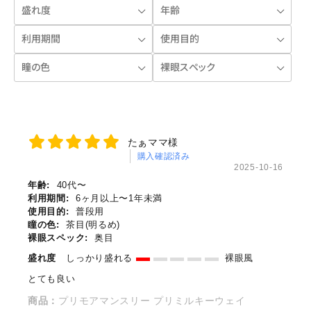
たぁママ様
購入確認済み
2025-10-16
年齢:
40代〜
利用期間:
6ヶ月以上〜1年未満
使用目的:
普段用
瞳の色:
茶目(明るめ)
裸眼スペック:
奥目
盛れ度
しっかり盛れる
裸眼風
とても良い
商品：
プリモアマンスリー プリミルキーウェイ