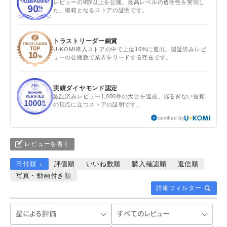
レビューの9割以上を公開。最高レベルの透明性を実現し
た、模範となるストアの証明です。
トラストリーダー銅賞
U-KOMI導入ストアの中で上位10%に選出。認証済みレビ
ューの公開数で業界をリードする存在です。
実績ダイヤモンド認定
認証済みレビュー1,000件の大台を達成。揺るぎない信頼
の頂点に立つストアの証明です。
certified by
レビューを書く
日付順 ↓
評価順
いいね数順
購入確認順
返信順
写真・動画付き順
詳細フィルター