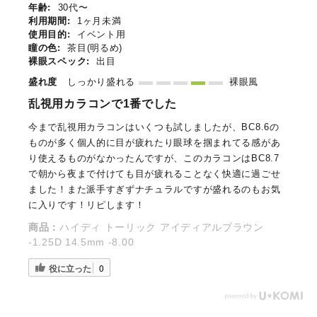
年齢:
30代〜
利用期間:
1ヶ月未満
使用目的:
イベント用
瞳の色:
茶目(明るめ)
裸眼スペック:
出目
盛れ度
しっかり盛れる
裸眼風
乱視用カラコンで1番でした
今まで乱視用カラコンはいくつも試しましたが、BC8.6の
ものが多く個人的に目が疲れたり眼球を掴まれてる感があ
り使えるものがなかったんですが、このカラコンはBC8.7
で朝から夜まで付けても目が疲れることなく快適に過ごせ
ました！また派手すぎずナチュラルですが盛れるのもお気
に入りです！リピします！
商品：
ハイディ トーリック アイディアルブラウン
-1.25D 14.5mm -8.00
役に立った
0