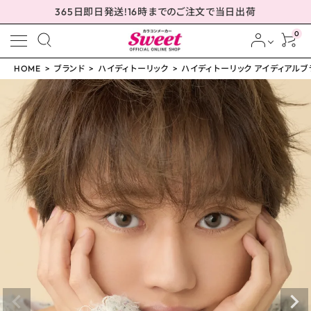
365日即日発送!16時までのご注文で当日出荷
0
HOME
ブランド
ハイディ トーリック
ハイディ トーリック アイディアルブラウン
meeting_room
person
ログイン
会員登録
ハイディ トーリック アイ
ディアルブラウン -1.25
D 14.5mm
¥
2,310
(税込)