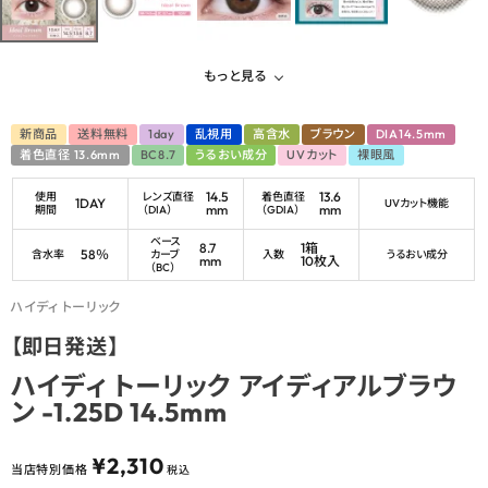
もっと見る
新商品
送料無料
1day
乱視用
高含水
ブラウン
DIA14.5mm
着色直径 13.6mm
BC8.7
うるおい成分
UVカット
裸眼風
14.5
13.6
使用
レンズ直径
着色直径
1DAY
UVカット機能
mm
mm
期間
（DIA）
（GDIA）
ベース
8.7
1箱
58％
含水率
カーブ
入数
うるおい成分
mm
10枚入
（BC）
ハイディ トーリック
【即日発送】
ハイディ トーリック アイディアルブラウ
ン -1.25D 14.5mm
¥
2,310
当店特別価格
税込