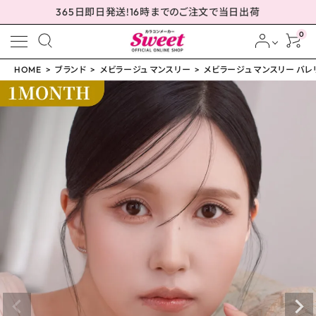
365日即日発送!16時までのご注文で当日出荷
0
HOME
ブランド
メビラージュ マンスリー
メビラージュ マンスリー バレリ
meeting_room
person
ログイン
会員登録
メビラージュ マンスリー
バレリーナブラウン 14.2
mm
¥
1,760
(税込)