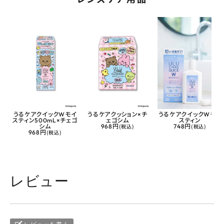
うるケアクイックWモイ
うるケアクッション×チ
うるケアクイックWモイ
スティン500mL×チェゴ
ェゴシム
スティン
シム
968円
(税込)
748円
(税込)
968円
(税込)
レビュー