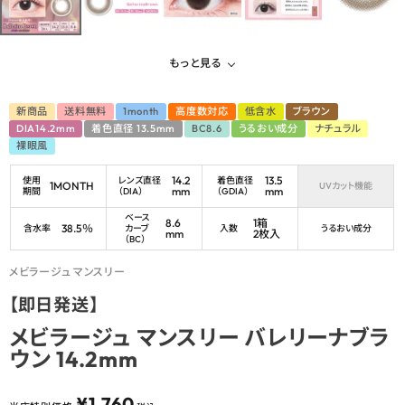
もっと見る
新商品
送料無料
1month
高度数対応
低含水
ブラウン
DIA14.2mm
着色直径 13.5mm
BC8.6
うるおい成分
ナチュラル
裸眼風
14.2
13.5
使用
レンズ直径
着色直径
1MONTH
UVカット機能
mm
mm
期間
（DIA）
（GDIA）
ベース
8.6
1箱
38.5％
含水率
カーブ
入数
うるおい成分
mm
2枚入
（BC）
メビラージュ マンスリー
【即日発送】
メビラージュ マンスリー バレリーナブラ
ウン 14.2mm
¥
1,760