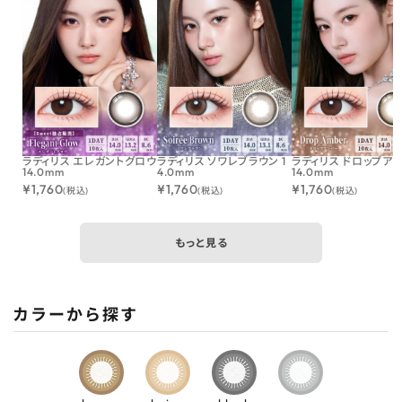
ラディリス エレガントグロウ
ラディリス ソワレブラウン 1
ラディリス ドロップア
14.0mm
4.0mm
14.0mm
¥
1,760
¥
1,760
¥
1,760
(税込)
(税込)
(税込)
もっと見る
カラーから探す