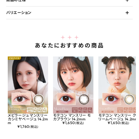
バリエーション
あなたにおすすめの商品
メビラージュ マンスリー
モテコン マンスリー モ
モテコン マンスリー ク
カシミヤベージュ 14.2m
カブラウン 14.2mm
リームベージュ 14.2mm
m
¥
1,650
¥
1,650
(税込)
(税込)
¥
1,760
(税込)