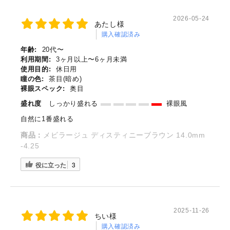
2026-05-24
あたし様
購入確認済み
年齢:
20代〜
利用期間:
3ヶ月以上〜6ヶ月未満
使用目的:
休日用
瞳の色:
茶目(暗め)
裸眼スペック:
奥目
盛れ度
しっかり盛れる
裸眼風
自然に1番盛れる
商品：
メビラージュ ディスティニーブラウン 14.0mm
-4.25
役に立った
3
2025-11-26
ちい様
購入確認済み