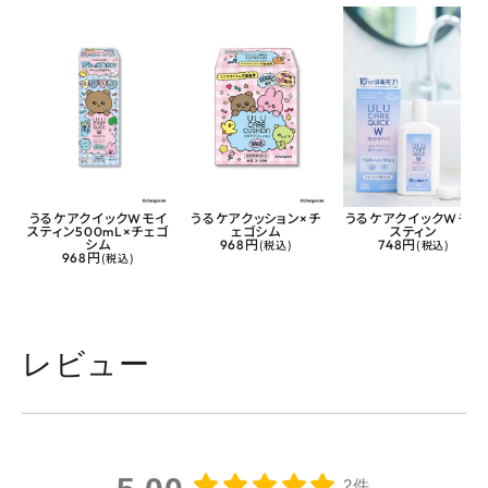
うるケアクイックWモイ
うるケアクッション×チ
うるケアクイックWモイ
スティン500mL×チェゴ
ェゴシム
スティン
シム
968円
(税込)
748円
(税込)
968円
(税込)
レビュー
2件