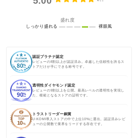
5.00
盛れ度
しっかり盛れる
裸眼風
認証プラチナ認定
レビューの8割以上が認証済み。卓越した信頼性を誇るス
トアだけが手にできる称号です。
透明性ダイヤモンド認定
レビューの9割以上を公開。最高レベルの透明性を実現し
た、模範となるストアの証明です。
トラストリーダー銅賞
U-KOMI導入ストアの中で上位10%に選出。認証済みレビ
ューの公開数で業界をリードする存在です。