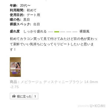
年齢:
20代〜
利用期間:
初めて
使用目的:
デート用
瞳の色:
黒目
裸眼スペック:
出目
盛れ度
しっかり盛れる
裸眼風
初めてカラコン買って見て付けてみたけど目の色が変わっ
て新鮮でいい気持ちになってりリピートしたいと思いま
す！
商品：
メビラージュ ディスティニーブラウン 14.0mm
-2.75
役に立った
1