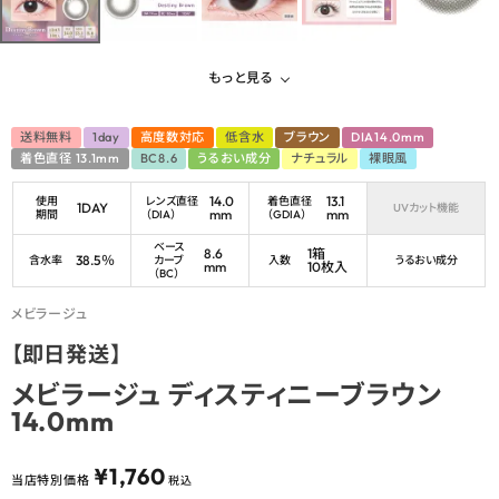
もっと見る
送料無料
1day
高度数対応
低含水
ブラウン
DIA14.0mm
着色直径 13.1mm
BC8.6
うるおい成分
ナチュラル
裸眼風
14.0
13.1
使用
レンズ直径
着色直径
1DAY
UVカット機能
mm
mm
期間
（DIA）
（GDIA）
ベース
8.6
1箱
38.5％
含水率
カーブ
入数
うるおい成分
mm
10枚入
（BC）
メビラージュ
【即日発送】
メビラージュ ディスティニーブラウン
14.0mm
¥
1,760
当店特別価格
税込