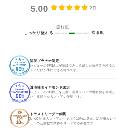
5.00
3件
盛れ度
しっかり盛れる
裸眼風
認証プラチナ認定
レビューの8割以上が認証済み。卓越した信頼性を誇るス
トアだけが手にできる称号です。
透明性ダイヤモンド認定
レビューの9割以上を公開。最高レベルの透明性を実現し
た、模範となるストアの証明です。
トラストリーダー銅賞
U-KOMI導入ストアの中で上位10%に選出。認証済みレビ
ューの公開数で業界をリードする存在です。