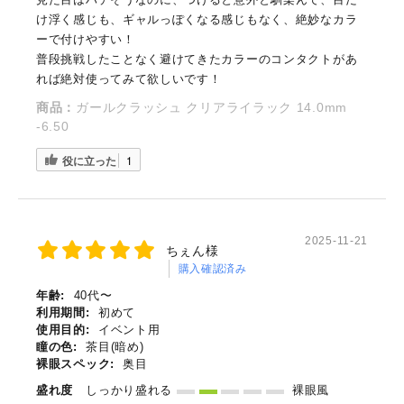
け浮く感じも、ギャルっぽくなる感じもなく、絶妙なカラ
ーで付けやすい！
普段挑戦したことなく避けてきたカラーのコンタクトがあ
れば絶対使ってみて欲しいです！
商品：
ガールクラッシュ クリアライラック 14.0mm
-6.50
役に立った
1
2025-11-21
ちぇん様
購入確認済み
年齢:
40代〜
利用期間:
初めて
使用目的:
イベント用
瞳の色:
茶目(暗め)
裸眼スペック:
奥目
盛れ度
しっかり盛れる
裸眼風