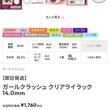
もっと見る
送料無料
1day
高度数対応
低含水
ピンク
パープル
DIA14.0mm
着色直径 12.9mm
BC8.6
うるおい成分
ハーフ系
14.0
12.9
使用
レンズ直径
着色直径
1DAY
UVカット機能
mm
mm
期間
（DIA）
（GDIA）
ベース
8.6
1箱
38.5％
含水率
カーブ
入数
うるおい成分
mm
10枚入
（BC）
ガールクラッシュ
【即日発送】
ガールクラッシュ クリアライラック
14.0mm
¥
1,760
当店特別価格
税込