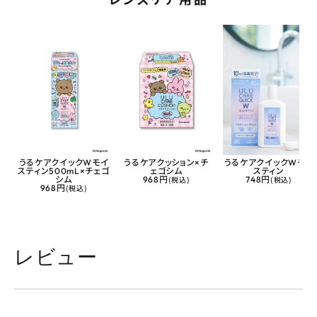
うるケアクイックWモイ
うるケアクッション×チ
うるケアクイックWモイ
スティン500mL×チェゴ
ェゴシム
スティン
シム
968円
(税込)
748円
(税込)
968円
(税込)
レビュー