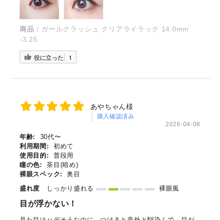
商品：
ガールクラッシュ クリアライラック 14.0mm
-3.25
役に立った
1
あやちゃん様
購入確認済み
2026-04-08
年齢:
30代〜
利用期間:
初めて
使用目的:
普段用
瞳の色:
茶目(暗め)
裸眼スペック:
奥目
盛れ度
しっかり盛れる
裸眼風
目が浮かない！
見た目はハデそうなのに、つけると意外と馴染んで、目だ