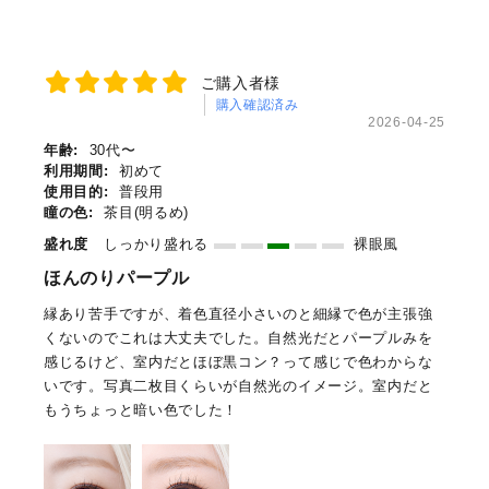
ご購入者様
購入確認済み
2026-04-25
年齢:
30代〜
利用期間:
初めて
使用目的:
普段用
瞳の色:
茶目(明るめ)
盛れ度
しっかり盛れる
裸眼風
ほんのりパープル
縁あり苦手ですが、着色直径小さいのと細縁で色が主張強
くないのでこれは大丈夫でした。自然光だとパープルみを
感じるけど、室内だとほぼ黒コン？って感じで色わからな
いです。写真二枚目くらいが自然光のイメージ。室内だと
もうちょっと暗い色でした！