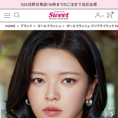
365日即日発送!16時までのご注文で当日出荷
0
HOME
ブランド
ガールクラッシュ
ガールクラッシュ クリアライラック 14
meeting_room
person
ログイン
会員登録
ガールクラッシュ クリア
ライラック 14.0mm
¥
1,760
(税込)