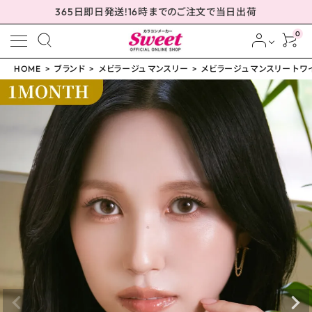
365日即日発送!16時までのご注文で当日出荷
0
HOME
ブランド
メビラージュ マンスリー
メビラージュ マンスリー トワイ
meeting_room
person
ログイン
会員登録
メビラージュ マンスリー
トワイライトリリー 14.2
mm
¥
1,760
(税込)