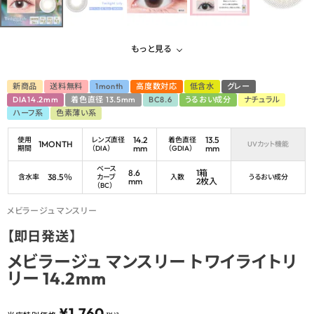
もっと見る
新商品
送料無料
1month
高度数対応
低含水
グレー
DIA14.2mm
着色直径 13.5mm
BC8.6
うるおい成分
ナチュラル
ハーフ系
色素薄い系
14.2
13.5
使用
レンズ直径
着色直径
1MONTH
UVカット機能
mm
mm
期間
（DIA）
（GDIA）
ベース
8.6
1箱
38.5％
含水率
カーブ
入数
うるおい成分
mm
2枚入
（BC）
メビラージュ マンスリー
【即日発送】
メビラージュ マンスリー トワイライトリ
リー 14.2mm
¥
1,760