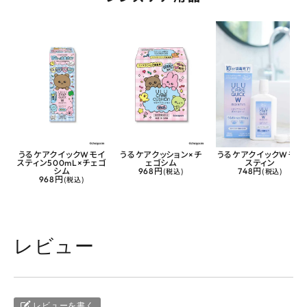
うるケアクイックWモイ
うるケアクッション×チ
うるケアクイックWモイ
スティン500mL×チェゴ
ェゴシム
スティン
シム
968円
(税込)
748円
(税込)
968円
(税込)
レビュー
レビューを書く