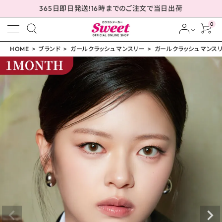
365日即日発送!16時までのご注文で当日出荷
0
HOME
ブランド
ガールクラッシュ マンスリー
ガールクラッシュ マンスリー
meeting_room
person
ログイン
会員登録
ガールクラッシュ マンス
リー パールオーロラ 14.
2mm
¥
1,760
(税込)