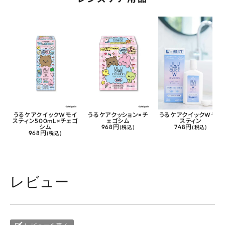
うるケアクイックWモイ
うるケアクッション×チ
うるケアクイックWモイ
スティン500mL×チェゴ
ェゴシム
スティン
シム
968円
(税込)
748円
(税込)
968円
(税込)
レビュー