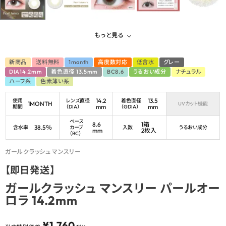
もっと見る
新商品
送料無料
1month
高度数対応
低含水
グレー
DIA14.2mm
着色直径 13.5mm
BC8.6
うるおい成分
ナチュラル
ハーフ系
色素薄い系
14.2
13.5
使用
レンズ直径
着色直径
1MONTH
UVカット機能
mm
mm
期間
（DIA）
（GDIA）
ベース
8.6
1箱
38.5％
含水率
カーブ
入数
うるおい成分
mm
2枚入
（BC）
ガールクラッシュ マンスリー
【即日発送】
ガールクラッシュ マンスリー パールオー
ロラ 14.2mm
¥
1,760