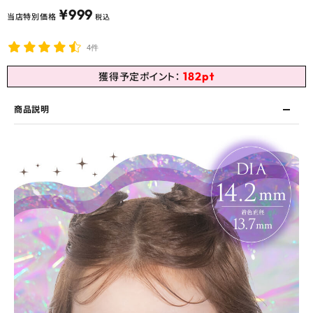
¥
999
当店特別価格
税込
4件
182
pt
獲得予定ポイント：
商品説明