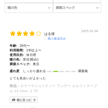
2025-01-04
はる様
購入確認済み
年齢:
20代〜
利用期間:
1年以上〜
使用目的:
休日用
瞳の色:
茶目(暗め)
裸眼スペック:
奥目
盛れ度
しっかり盛れる
裸眼風
とても色合いがよかった
商品：
カラーマジョリティー ワンデー エルフィマーブ
ル 14.2mm -1.75
役に立った
0