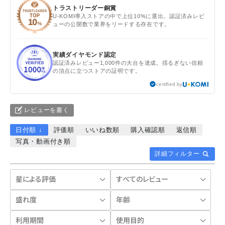
トラストリーダー銅賞
U-KOMI導入ストアの中で上位10%に選出。認証済みレビ
ューの公開数で業界をリードする存在です。
実績ダイヤモンド認定
認証済みレビュー1,000件の大台を達成。揺るぎない信頼
の頂点に立つストアの証明です。
certified by
レビューを書く
日付順 ↓
評価順
いいね数順
購入確認順
返信順
写真・動画付き順
詳細フィルター