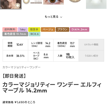
もっと見る
送料無料
1day
低含水
ベージュ
ブラウン
DIA14.2mm
着色直径 13.7mm
BC8.6
14.2
13.7
使用
レンズ直径
着色直径
1DAY
UVカット機能
mm
mm
期間
（DIA）
（GDIA）
ベース
8.6
1箱
38.5％
含水率
カーブ
入数
うるおい成分
mm
10枚入
（BC）
カラーマジョリティーワンデー
【即日発送】
カラーマジョリティー ワンデー エルフィ
マーブル 14.2mm
¥
1,650
のところ
通常価格