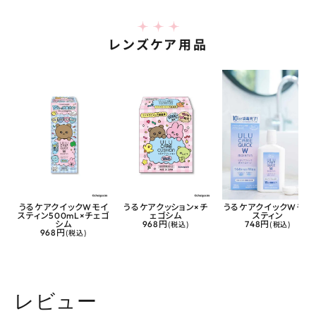
レンズケア用品
うるケアクイックWモイ
うるケアクッション×チ
うるケアクイックWモイ
スティン500mL×チェゴ
ェゴシム
スティン
シム
968円
(税込)
748円
(税込)
968円
(税込)
レビュー