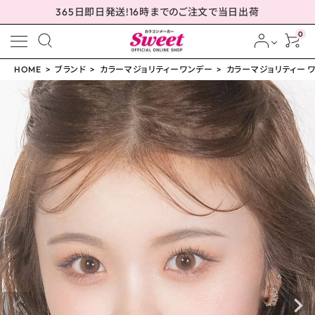
365日即日発送!16時までのご注文で当日出荷
0
HOME
ブランド
カラーマジョリティーワンデー
カラーマジョリティー ワン
meeting_room
person
ログイン
会員登録
カラーマジョリティー ワ
ンデー エルフィマーブ
ル 14.2mm
¥
999
(税込)