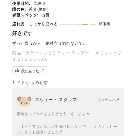
使用目的:
普段用
瞳の色:
茶目(暗め)
裸眼スペック:
出目
盛れ度
しっかり盛れる
裸眼風
好きです
ずっと買うから、絶対売り切れないで…
商品：
カラーマジョリティー ワンデー エルフィマーブ
ル 14.2mm -3.00
役に立った
0
サイトからの返信
スウィート スタッフ
2024-11-19
素敵なレビューをありがとうございます🌟
「ずっと買うから、絶対売り切れないで…」とのメッセー
ジ、とても感激しました💐