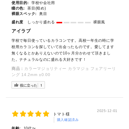
使用目的:
学校や会社用
瞳の色:
茶目(暗め)
裸眼スペック:
奥目
盛れ度
しっかり盛れる
裸眼風
アイラブ
学校で毎日使っているカラコンです。高校一年生の時に学
校用カラコンを探していて出会ったものです。愛してます
無くなるとかありえないので10ヶ月分かわせて頂きまし
た。ナチュラルなのに盛れる大好きです！
商品：
カラーマジョリティー カラマジョ フェアリーリ
ング 14.2mm ±0.00
役に立った
1
2025-12-01
トマト様
購入確認済み
年齢:
10代〜