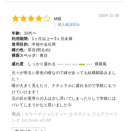
2024-11-20
M様
購入確認済み
年齢:
10代〜
利用期間:
1ヶ月以上〜3ヶ月未満
使用目的:
学校や会社用
瞳の色:
茶目(明るめ)
裸眼スペック:
奥目
盛れ度
しっかり盛れる
裸眼風
元々が明るい茶色の瞳なので縁があっても結構馴染みまし
た！
瞳が大きく見えたり、ナチュラルに盛れるので学校にもつ
けていけます！
元の目が黒寄りの人は少し浮いてしまったりして学校には
バレてしまうかなと思いました💦
商品：
カラーマジョリティー カラマジョ フェアリーリ
ング 14.2mm ±0.00