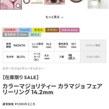
もっと見る
送料無料
1month
低含水
ブラウン
DIA14.2mm
着色直径 13.7mm
BC8.6
14.2
13.7
使用
レンズ直径
着色直径
1MONTH
UVカット機能
mm
mm
期間
（DIA）
（GDIA）
ベース
8.6
1箱
38.5％
含水率
カーブ
入数
うるおい成分
mm
2枚入
（BC）
カラーマジョリティーマンスリー
【在庫限り SALE】
カラーマジョリティー カラマジョ フェア
リーリング 14.2mm
¥
1,100
のところ
通常価格