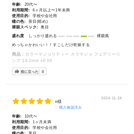
年齢:
20代〜
利用期間:
6ヶ月以上〜1年未満
使用目的:
学校や会社用
瞳の色:
茶目(暗め)
裸眼スペック:
奥目
盛れ度
しっかり盛れる
裸眼風
めっちゃかわいい！！すこしだけ乾燥する
商品：
カラーマジョリティー カラマジョ フェアリーリ
ング 14.2mm ±0.00
役に立った
0
2024-11-24
n様
購入確認済み
年齢:
10代〜
利用期間:
1ヶ月未満
使用目的:
学校や会社用
瞳の色:
黒目