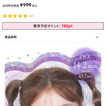
¥
999
当店特別価格
税込
5件
182
pt
獲得予定ポイント：
商品説明