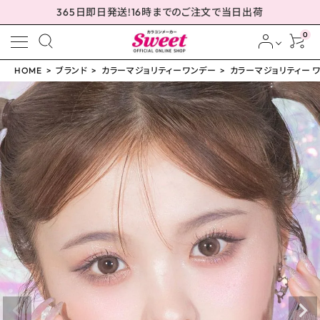
365日即日発送!16時までのご注文で当日出荷
0
HOME
ブランド
カラーマジョリティーワンデー
カラーマジョリティー ワン
meeting_room
person
ログイン
会員登録
カラーマジョリティー ワ
ンデー フェアリーリング
14.2mm
¥
999
(税込)