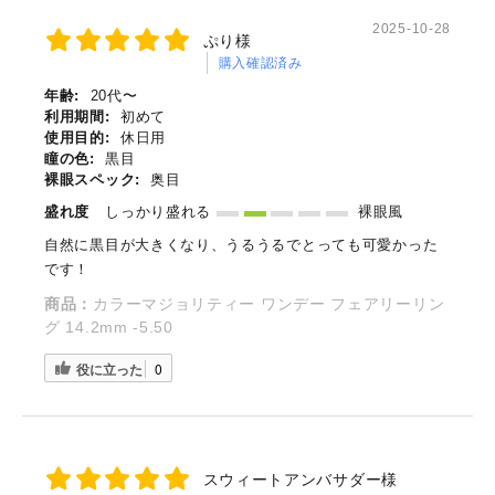
2025-10-28
ぷり様
購入確認済み
年齢:
20代〜
利用期間:
初めて
使用目的:
休日用
瞳の色:
黒目
裸眼スペック:
奥目
盛れ度
しっかり盛れる
裸眼風
自然に黒目が大きくなり、うるうるでとっても可愛かった
です！
商品：
カラーマジョリティー ワンデー フェアリーリン
グ 14.2mm -5.50
役に立った
0
スウィートアンバサダー様