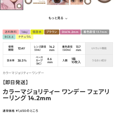
もっと見る
送料無料
1day
低含水
ブラウン
DIA14.2mm
着色直径 13.7mm
BC8.6
ナチュラル
14.2
13.7
使用
レンズ直径
着色直径
1DAY
UVカット機能
mm
mm
期間
（DIA）
（GDIA）
ベース
8.6
1箱
38.5％
含水率
カーブ
入数
うるおい成分
mm
10枚入
（BC）
カラーマジョリティーワンデー
【即日発送】
カラーマジョリティー ワンデー フェアリ
ーリング 14.2mm
¥
1,650
のところ
通常価格