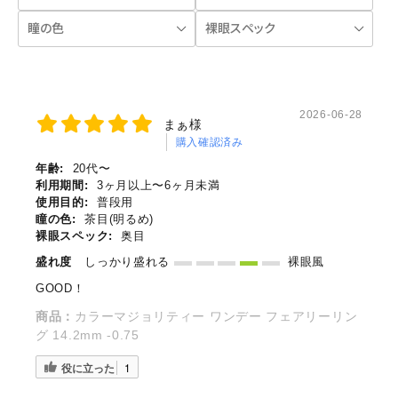
2026-06-28
まぁ様
購入確認済み
年齢:
20代〜
利用期間:
3ヶ月以上〜6ヶ月未満
使用目的:
普段用
瞳の色:
茶目(明るめ)
裸眼スペック:
奥目
盛れ度
しっかり盛れる
裸眼風
GOOD！
商品：
カラーマジョリティー ワンデー フェアリーリン
グ 14.2mm -0.75
役に立った
1