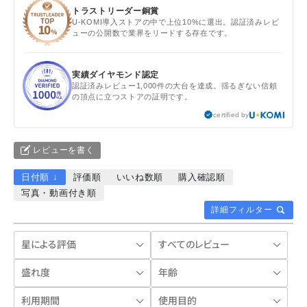
トラストリーダー銅賞
U-KOMI導入ストアの中で上位10%に選出。認証済みレビ
ューの公開数で業界をリードする存在です。
実績ダイヤモンド認定
認証済みレビュー1,000件の大台を達成。揺るぎない信頼
の頂点に立つストアの証明です。
certified by
レビューを書く
日付順 ↓
評価順
いいね数順
購入確認順
写真・動画付き順
詳細フィルター