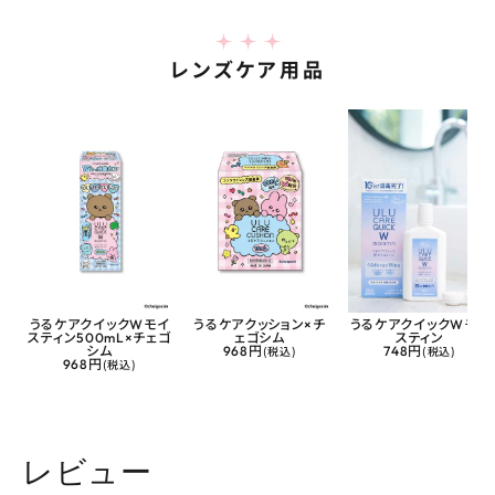
レンズケア用品
うるケアクイックWモイ
うるケアクッション×チ
うるケアクイックWモイ
スティン500mL×チェゴ
ェゴシム
スティン
シム
968円
(税込)
748円
(税込)
968円
(税込)
レビュー