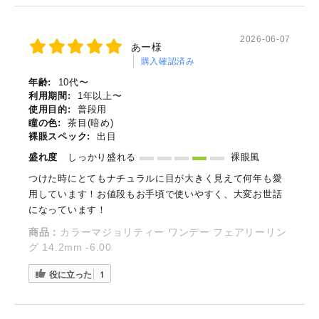
2026-06-07
あー様
購入確認済み
年齢:
10代〜
利用期間:
1年以上〜
使用目的:
普段用
瞳の色:
茶目(暗め)
裸眼スペック:
出目
盛れ度
しっかり盛れる
裸眼風
つけた時にとてもナチュラルに目が大きく見えて何年も愛
用しています！お値段もお手頃で使いやすく、大変お世話
になっています！
商品：
カラーマジョリティー ワンデー フェアリーリン
グ 14.2mm -6.00
役に立った
1