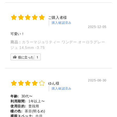
ご購入者様
購入確認済み
2025-12-05
可愛い！
商品：
カラーマジョリティー ワンデー オーロラグレー
ジュ 14.5mm -3.75
役に立った
1
2025-08-30
ゆん様
購入確認済み
年齢:
30代〜
利用期間:
1年以上〜
使用目的:
普段用
瞳の色:
茶目(明るめ)
裸眼スペック:
出目