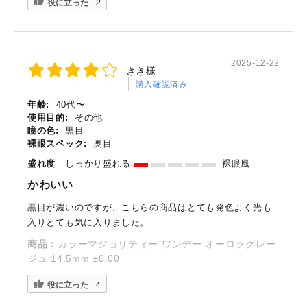
役に立った
2
2025-12-22
きき様
購入確認済み
年齢:
40代〜
使用目的:
その他
瞳の色:
黒目
裸眼スペック:
奥目
盛れ度
しっかり盛れる
裸眼風
かわいい
黒目が濃いのですが、こちらの商品はとても発色よく光も
入りとても気に入りました。
商品：
カラーマジョリティー ワンデー オーロラグレー
ジュ 14.5mm ±0.00
役に立った
4