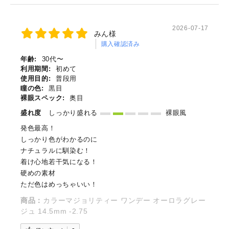
2026-07-17
みん様
購入確認済み
年齢:
30代〜
利用期間:
初めて
使用目的:
普段用
瞳の色:
黒目
裸眼スペック:
奥目
盛れ度
しっかり盛れる
裸眼風
発色最高！
しっかり色がわかるのに
ナチュラルに馴染む！
着け心地若干気になる！
硬めの素材
ただ色はめっちゃいい！
商品：
カラーマジョリティー ワンデー オーロラグレー
ジュ 14.5mm -2.75