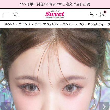
365日即日発送!16時までのご注文で当日出荷
0
HOME
ブランド
カラーマジョリティーワンデー
カラーマジョリティー ワ
meeting_room
person
ログイン
会員登録
カラーマジョリティー ワ
ンデー オーロラグレー
ジュ 14.5mm
¥
999
(税込)