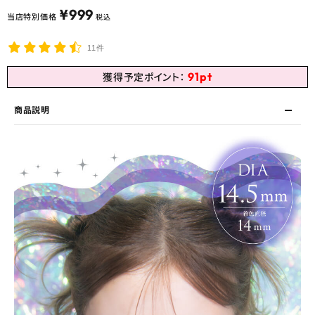
¥
999
当店特別価格
税込
11件
91
pt
獲得予定ポイント：
商品説明