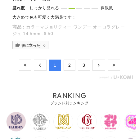
盛れ度
しっかり盛れる
裸眼風
大きめで色も可愛く大満足です！
商品：
カラーマジョリティー ワンデー オーロラグレー
ジュ 14.5mm -6.50
役に立った
0
​1
​2
​3
RANKING
ブランド別ランキング