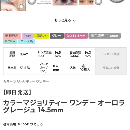
もっと見る
送料無料
1day
低含水
グレー
DIA14.5mm
着色直径 14.0mm
BC8.6
ハーフ系
14.5
14.0
使用
レンズ直径
着色直径
1DAY
UVカット機能
mm
mm
期間
（DIA）
（GDIA）
ベース
8.6
1箱
38.5％
含水率
カーブ
入数
うるおい成分
mm
10枚入
（BC）
カラーマジョリティーワンデー
【即日発送】
カラーマジョリティー ワンデー オーロラ
グレージュ 14.5mm
¥
1,650
のところ
通常価格