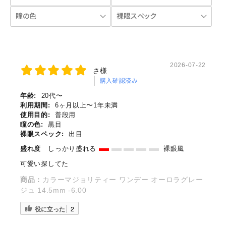
2026-07-22
さ様
購入確認済み
年齢:
20代〜
利用期間:
6ヶ月以上〜1年未満
使用目的:
普段用
瞳の色:
黒目
裸眼スペック:
出目
盛れ度
しっかり盛れる
裸眼風
可愛い探してた
商品：
カラーマジョリティー ワンデー オーロラグレー
ジュ 14.5mm -6.00
役に立った
2