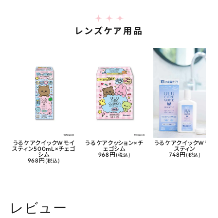
レンズケア用品
うるケアクイックWモイ
うるケアクッション×チ
うるケアクイックWモイ
スティン500mL×チェゴ
ェゴシム
スティン
シム
968円
(税込)
748円
(税込)
968円
(税込)
レビュー