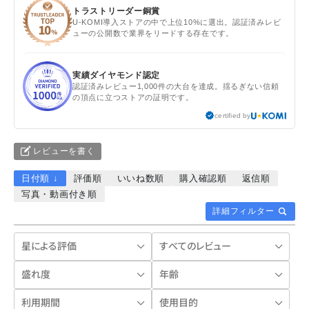
トラストリーダー銅賞
U-KOMI導入ストアの中で上位10%に選出。認証済みレビ
ューの公開数で業界をリードする存在です。
実績ダイヤモンド認定
認証済みレビュー1,000件の大台を達成。揺るぎない信頼
の頂点に立つストアの証明です。
certified by
レビューを書く
日付順 ↓
評価順
いいね数順
購入確認順
返信順
写真・動画付き順
詳細フィルター