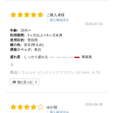
ご購入者様
購入確認済み
2026-07-03
年齢:
20代〜
利用期間:
3ヶ月以上〜6ヶ月未満
使用目的:
普段用
瞳の色:
茶目(明るめ)
裸眼スペック:
奥目
盛れ度
しっかり盛れる
裸眼風
:)
商品：
ウルルモ ピンクリングブラウン 14.5mm -4.75
役に立った
1
2026-04-30
ゆか様
購入確認済み