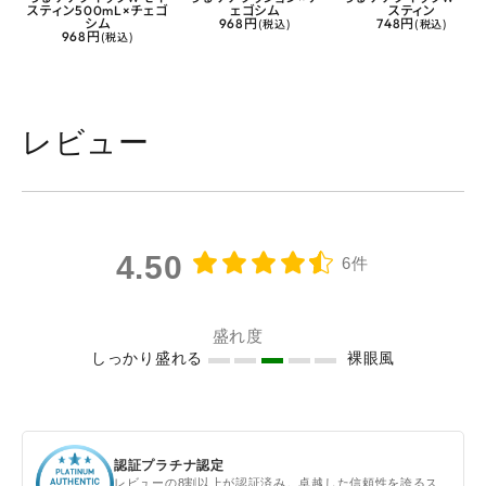
スティン500mL×チェゴ
ェゴシム
スティン
シム
968円
(税込)
748円
(税込)
968円
(税込)
レビュー
4.50
6件
盛れ度
しっかり盛れる
裸眼風
認証プラチナ認定
レビューの8割以上が認証済み。卓越した信頼性を誇るス