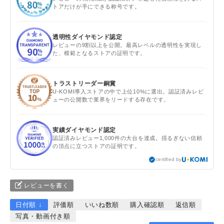
トアだけが手にできる称号です。
透明性ダイヤモンド認定
レビューの9割以上を公開。最高レベルの透明性を実現し
た、模範となるストアの証明です。
トラストリーダー銅賞
U-KOMI導入ストアの中で上位10%に選出。認証済みレビ
ューの公開数で業界をリードする存在です。
実績ダイヤモンド認定
認証済みレビュー1,000件の大台を達成。揺るぎない信頼
の頂点に立つストアの証明です。
certified by
レビューを書く
日付順 ↓
評価順
いいね数順
購入確認順
返信順
写真・動画付き順