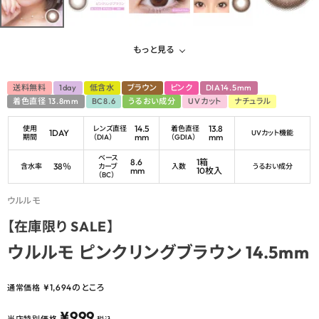
もっと見る
送料無料
1day
低含水
ブラウン
ピンク
DIA14.5mm
着色直径 13.8mm
BC8.6
うるおい成分
UVカット
ナチュラル
14.5
13.8
使用
レンズ直径
着色直径
1DAY
UVカット機能
mm
mm
期間
（DIA）
（GDIA）
ベース
8.6
1箱
38％
含水率
カーブ
入数
うるおい成分
mm
10枚入
（BC）
ウルルモ
【在庫限り SALE】
ウルルモ ピンクリングブラウン 14.5mm
¥
1,694
のところ
通常価格
¥
999