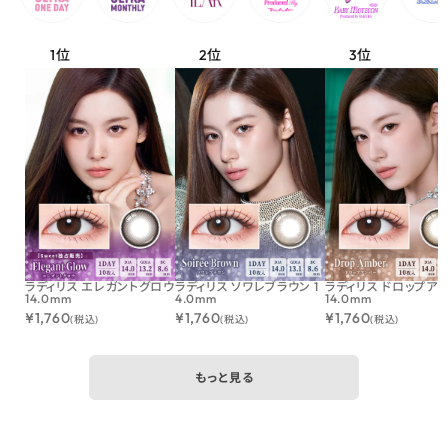
ラディリス エレガントグロウ
ラディリス ソワレブラウン 1
ラディリス ドロップア
14.0mm
4.0mm
14.0mm
¥
1,760
¥
1,760
¥
1,760
(税込)
(税込)
(税込)
もっと見る