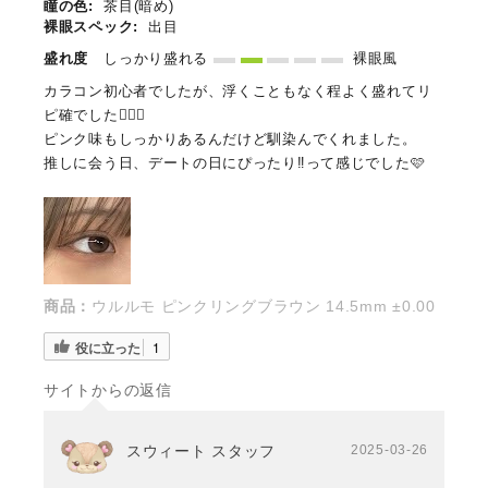
瞳の色:
茶目(暗め)
裸眼スペック:
出目
盛れ度
しっかり盛れる
裸眼風
カラコン初心者でしたが、浮くこともなく程よく盛れてリ
ピ確でした🙆🏻‍♀️
ピンク味もしっかりあるんだけど馴染んでくれました。
推しに会う日、デートの日にぴったり‼️って感じでした🩷
商品：
ウルルモ ピンクリングブラウン 14.5mm ±0.00
役に立った
1
サイトからの返信
スウィート スタッフ
2025-03-26