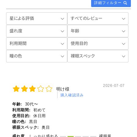
詳細フィルター
2026-07-07
明け様
購入確認済み
年齢:
30代〜
利用期間:
初めて
使用目的:
休日用
瞳の色:
黒目
裸眼スペック:
奥目
盛れ度
しっかり盛れる
裸眼風