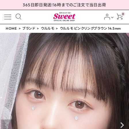
365日即日発送!16時までのご注文で当日出荷
0
HOME
ブランド
ウルルモ
ウルルモ ピンクリングブラウン 14.5mm
meeting_room
person
ログイン
会員登録
ウルルモ ピンクリング
ブラウン 14.5mm
¥
999
(税込)