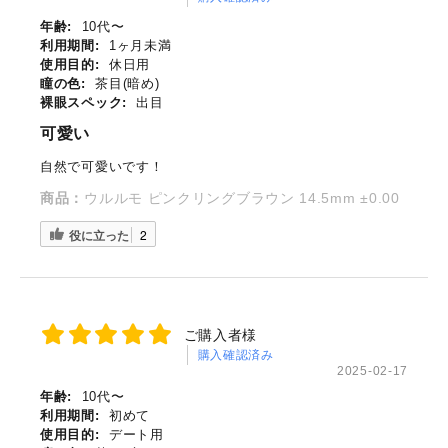
年齢:
10代〜
利用期間:
1ヶ月未満
使用目的:
休日用
瞳の色:
茶目(暗め)
裸眼スペック:
出目
可愛い
自然で可愛いです！
商品：
ウルルモ ピンクリングブラウン 14.5mm ±0.00
役に立った
2
ご購入者様
購入確認済み
2025-02-17
年齢:
10代〜
利用期間:
初めて
使用目的:
デート用