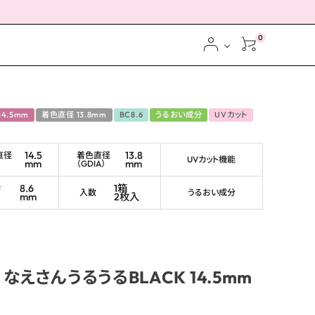
0
14.5mm
着色直径 13.8mm
BC8.6
うるおい成分
UVカット
14.5
13.8
直径
着色直径
UVカット機能
mm
mm
（GDIA）
ス
8.6
1箱
ブ
入数
うるおい成分
mm
2枚入
えさんうるうるBLACK 14.5mm