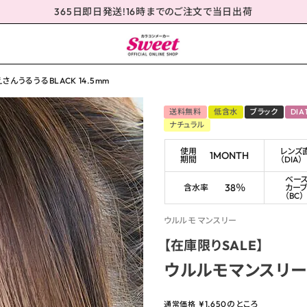
365日即日発送!16時までのご注文で当日出荷
んうるうるBLACK 14.5mm
送料無料
低含水
ブラック
DIA
ナチュラル
使用
レンズ
1MONTH
期間
（DIA）
ベー
38％
含水率
カー
（BC）
ウルルモ マンスリー
【在庫限りSALE】
ウルルモマンスリー な
¥
1,650
のところ
通常価格