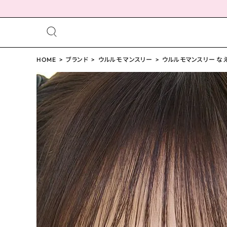
meeting_room
person
ログイン
HOME
ブランド
ウルルモ マンスリー
会員登録
ウルルモマンスリー なえさ