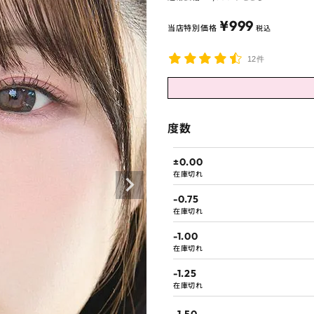
¥
999
当店特別価格
税込
12件
度数
±0.00
在庫切れ
-0.75
在庫切れ
-1.00
在庫切れ
-1.25
在庫切れ