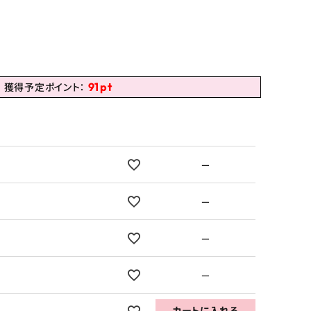
91
pt
獲得予定ポイント：
—
—
—
—