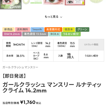
もっと見る
新商品
送料無料
1month
高度数対応
低含水
グリーン
DIA14.2mm
着色直径 13.5mm
BC8.6
うるおい成分
14.2
13.5
使用
レンズ直径
着色直径
1MONTH
UVカット機能
mm
mm
期間
（DIA）
（GDIA）
ベース
8.6
1箱
38.5％
含水率
カーブ
入数
うるおい成分
mm
2枚入
（BC）
ガールクラッシュ マンスリー
【即日発送】
ガールクラッシュ マンスリー ルナティッ
クライム 14.2mm
¥
1,760
当店特別価格
税込