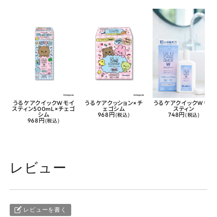
うるケアクイックWモイ
うるケアクッション×チ
うるケアクイックWモイ
スティン500mL×チェゴ
ェゴシム
スティン
シム
968円
(税込)
748円
(税込)
968円
(税込)
レビュー
レビューを書く