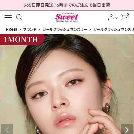
365日即日発送!16時までのご注文で当日出荷
0
HOME
ブランド
ガールクラッシュ マンスリー
ガールクラッシュ マンスリー
meeting_room
person
ログイン
会員登録
ガールクラッシュ マンス
リー ルナティックライム
14.2mm
¥
1,760
(税込)