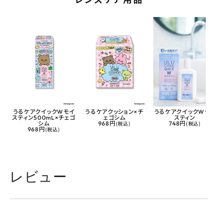
うるケアクイックWモイ
うるケアクッション×チ
うるケアクイックWモイ
スティン500mL×チェゴ
ェゴシム
スティン
シム
968円
(税込)
748円
(税込)
968円
(税込)
レビュー