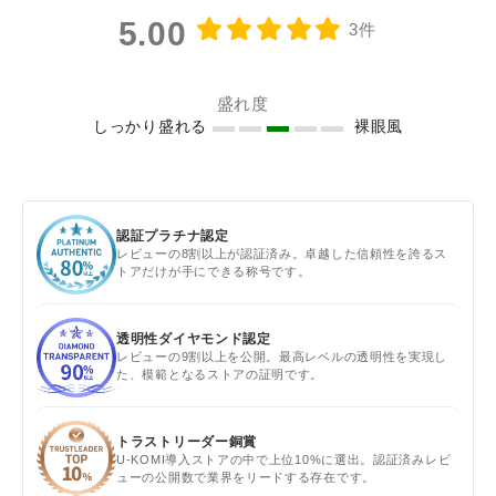
5.00
3件
盛れ度
しっかり盛れる
裸眼風
認証プラチナ認定
レビューの8割以上が認証済み。卓越した信頼性を誇るス
トアだけが手にできる称号です。
透明性ダイヤモンド認定
レビューの9割以上を公開。最高レベルの透明性を実現し
た、模範となるストアの証明です。
トラストリーダー銅賞
U-KOMI導入ストアの中で上位10%に選出。認証済みレビ
ューの公開数で業界をリードする存在です。