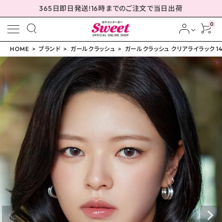
365日即日発送!16時までのご注文で当日出荷
0
HOME
ブランド
ガールクラッシュ
ガールクラッシュ クリアライラック 14
meeting_room
person
ログイン
会員登録
ガールクラッシュ クリア
ライラック 14.0mm
¥
1,760
(税込)