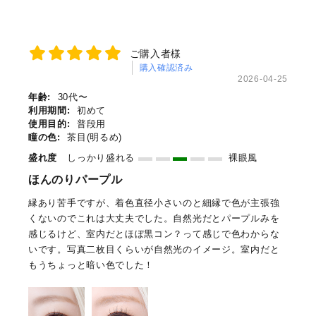
ご購入者様
購入確認済み
2026-04-25
年齢:
30代〜
利用期間:
初めて
使用目的:
普段用
瞳の色:
茶目(明るめ)
盛れ度
しっかり盛れる
裸眼風
ほんのりパープル
縁あり苦手ですが、着色直径小さいのと細縁で色が主張強
くないのでこれは大丈夫でした。自然光だとパープルみを
感じるけど、室内だとほぼ黒コン？って感じで色わからな
いです。写真二枚目くらいが自然光のイメージ。室内だと
もうちょっと暗い色でした！