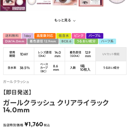
もっと見る
送料無料
1day
高度数対応
低含水
ピンク
パープル
DIA14.0mm
着色直径 12.9mm
BC8.6
うるおい成分
ハーフ系
14.0
12.9
使用
レンズ直径
着色直径
1DAY
UVカット機能
mm
mm
期間
（DIA）
（GDIA）
ベース
8.6
1箱
38.5％
含水率
カーブ
入数
うるおい成分
mm
10枚入
（BC）
ガールクラッシュ
【即日発送】
ガールクラッシュ クリアライラック
14.0mm
¥
1,760
当店特別価格
税込