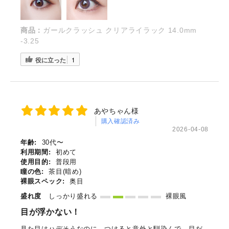
商品：
ガールクラッシュ クリアライラック 14.0mm
-3.25
役に立った
1
あやちゃん様
購入確認済み
2026-04-08
年齢:
30代〜
利用期間:
初めて
使用目的:
普段用
瞳の色:
茶目(暗め)
裸眼スペック:
奥目
盛れ度
しっかり盛れる
裸眼風
目が浮かない！
見た目はハデそうなのに、つけると意外と馴染んで、目だ