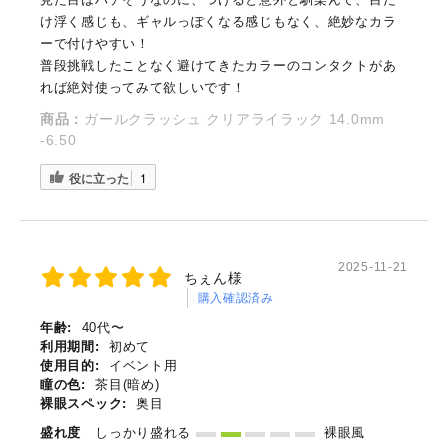
け浮く感じも、ギャルっぽくなる感じもなく、絶妙なカラ
ーで付けやすい！
普段挑戦したことなく避けてきたカラーのコンタクトがあ
れば絶対使ってみて欲しいです！
商品：
ガールクラッシュ クリアライラック 14.0mm
-6.50
役に立った
1
2025-11-21
ちぇん様
購入確認済み
年齢:
40代〜
利用期間:
初めて
使用目的:
イベント用
瞳の色:
茶目(暗め)
裸眼スペック:
奥目
盛れ度
しっかり盛れる
裸眼風