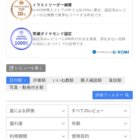
トラストリーダー銅賞
U-KOMI導入ストアの中で上位10%に選出。認証済みレビ
ューの公開数で業界をリードする存在です。
実績ダイヤモンド認定
認証済みレビュー1,000件の大台を達成。揺るぎない信頼
の頂点に立つストアの証明です。
certified by
レビューを書く
日付順 ↓
評価順
いいね数順
購入確認順
返信順
写真・動画付き順
詳細フィルター