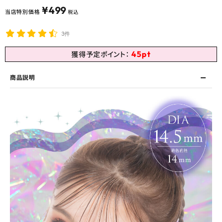
¥
499
当店特別価格
税込
3件
45
pt
獲得予定ポイント：
商品説明