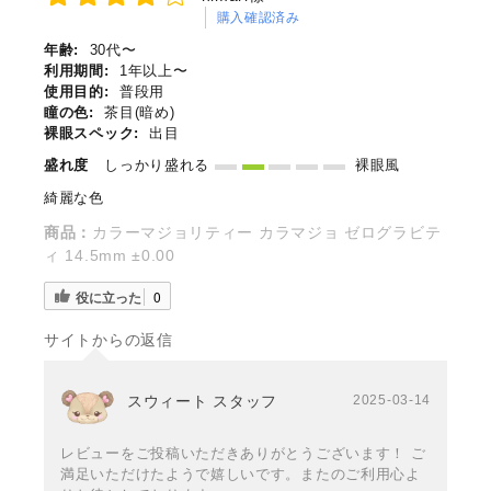
購入確認済み
年齢:
30代〜
利用期間:
1年以上〜
使用目的:
普段用
瞳の色:
茶目(暗め)
裸眼スペック:
出目
盛れ度
しっかり盛れる
裸眼風
綺麗な色
商品：
カラーマジョリティー カラマジョ ゼログラビテ
ィ 14.5mm ±0.00
役に立った
0
サイトからの返信
スウィート スタッフ
2025-03-14
レビューをご投稿いただきありがとうございます！ ご
満足いただけたようで嬉しいです。またのご利用心よ