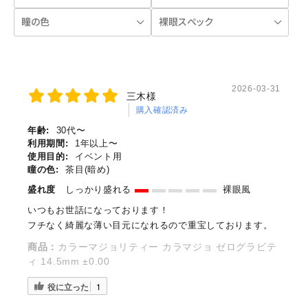
2026-03-31
三木様
購入確認済み
年齢:
30代〜
利用期間:
1年以上〜
使用目的:
イベント用
瞳の色:
茶目(暗め)
盛れ度
しっかり盛れる
裸眼風
いつもお世話になっております！
フチなく綺麗な薄い目元になれるので重宝しております。
商品：
カラーマジョリティー カラマジョ ゼログラビテ
ィ 14.5mm ±0.00
役に立った
1