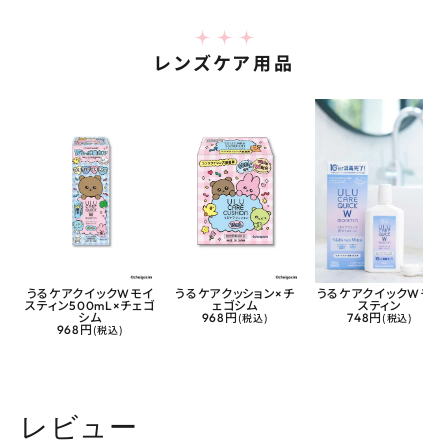
レンズケア用品
うるケアクイックWモイ
うるケアクッション×チ
うるケアクイックWモイ
スティン500mL×チェゴ
ェゴシム
スティン
シム
968円
(税込)
748円
(税込)
968円
(税込)
レビュー