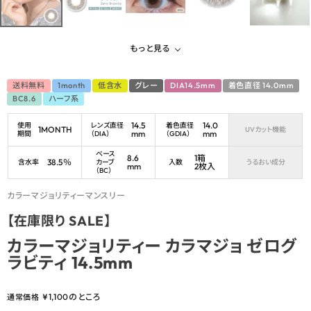
もっと見る
送料無料
1month
低含水
グレー
DIA14.5mm
着色直径 14.0mm
BC8.6
ハーフ系
14.5
14.0
使用
レンズ直径
着色直径
1MONTH
UVカット機能
mm
mm
期間
（DIA）
（GDIA）
ベース
8.6
1箱
38.5％
含水率
カーブ
入数
うるおい成分
mm
2枚入
（BC）
カラーマジョリティーマンスリー
【在庫限り SALE】
カラーマジョリティー カラマジョ ゼログ
ラビティ 14.5mm
¥
1,100
のところ
通常価格