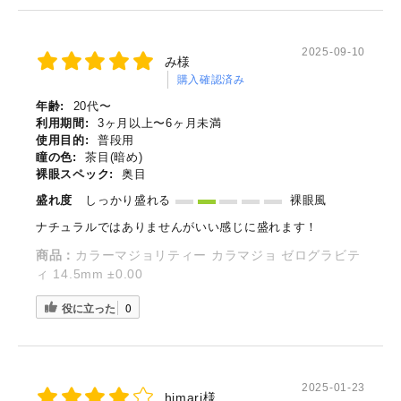
2025-09-10
み様
購入確認済み
年齢:
20代〜
利用期間:
3ヶ月以上〜6ヶ月未満
使用目的:
普段用
瞳の色:
茶目(暗め)
裸眼スペック:
奥目
盛れ度
しっかり盛れる
裸眼風
ナチュラルではありませんがいい感じに盛れます！
商品：
カラーマジョリティー カラマジョ ゼログラビテ
ィ 14.5mm ±0.00
役に立った
0
2025-01-23
himari様