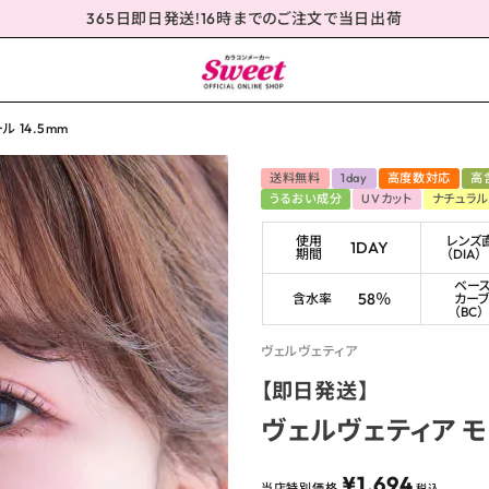
365日即日発送!16時までのご注文で当日出荷
 14.5mm
送料無料
1day
高度数対応
高
うるおい成分
UVカット
ナチュラル
使用
レンズ
1DAY
期間
（DIA）
ベー
58％
含水率
カー
（BC）
ヴェルヴェティア
【即日発送】
ヴェルヴェティア モ
¥
1,694
当店特別価格
税込