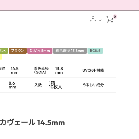
0
含水
ブラウン
DIA14.5mm
着色直径 13.8mm
BC8.6
14.5
13.8
直径
着色直径
UVカット機能
mm
mm
（GDIA）
ス
8.6
1箱
ブ
入数
うるおい成分
mm
10枚入
カヴェール 14.5mm