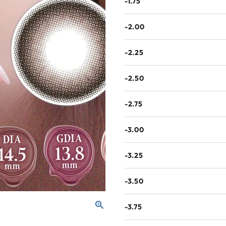
-1.75
-2.00
-2.25
-2.50
-2.75
-3.00
-3.25
-3.50
-3.75