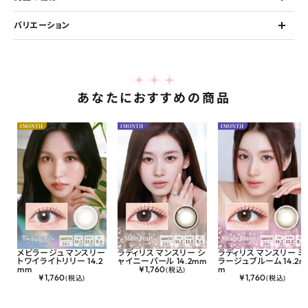
バリエーション
あなたにおすすめの商品
メビラージュ マンスリー
ラディリス マンスリー シ
ラディリス マンスリー ミ
トワイライトリリー 14.2
ャイニーパール 14.2mm
ラージュブルーム 14.2m
mm
¥
1,760
m
(税込)
¥
1,760
¥
1,760
(税込)
(税込)