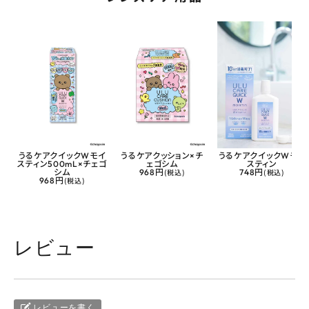
うるケアクイックWモイ
うるケアクッション×チ
うるケアクイックWモイ
スティン500mL×チェゴ
ェゴシム
スティン
シム
968円
(税込)
748円
(税込)
968円
(税込)
レビュー
レビューを書く