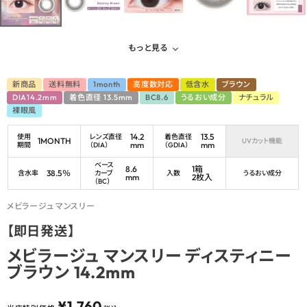
もっと見る
新商品
送料無料
1month
高度数対応
低含水
ブラウン
DIA14.2mm
着色直径 13.5mm
BC8.6
うるおい成分
ナチュラル
裸眼風
14.2
13.5
使用
レンズ直径
着色直径
1MONTH
UVカット機能
mm
mm
期間
（DIA）
（GDIA）
ベース
8.6
1箱
38.5％
含水率
カーブ
入数
うるおい成分
mm
2枚入
（BC）
メビラージュ マンスリー
【即日発送】
メビラージュ マンスリー ディスティニー
ブラウン 14.2mm
¥
1,760