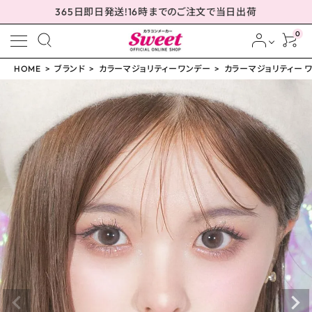
365日即日発送!16時までのご注文で当日出荷
0
HOME
ブランド
カラーマジョリティーワンデー
カラーマジョリティー ワン
meeting_room
person
ログイン
会員登録
カラーマジョリティー ワ
ンデー イノセント 14.0
mm
¥
999
(税込)