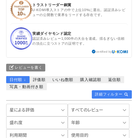
トラストリーダー銅賞
U-KOMI導入ストアの中で上位10%に選出。認証済みレビ
ューの公開数で業界をリードする存在です。
実績ダイヤモンド認定
認証済みレビュー1,000件の大台を達成。揺るぎない信頼
の頂点に立つストアの証明です。
certified by
レビューを書く
日付順 ↓
評価順
いいね数順
購入確認順
返信順
写真・動画付き順
詳細フィルター