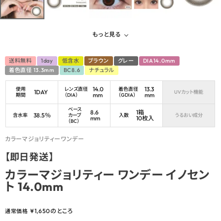
もっと見る
送料無料
1day
低含水
ブラウン
グレー
DIA14.0mm
着色直径 13.3mm
BC8.6
ナチュラル
14.0
13.3
使用
レンズ直径
着色直径
1DAY
UVカット機能
mm
mm
期間
（DIA）
（GDIA）
ベース
8.6
1箱
38.5％
含水率
カーブ
入数
うるおい成分
mm
10枚入
（BC）
カラーマジョリティーワンデー
【即日発送】
カラーマジョリティー ワンデー イノセン
ト 14.0mm
¥
1,650
のところ
通常価格