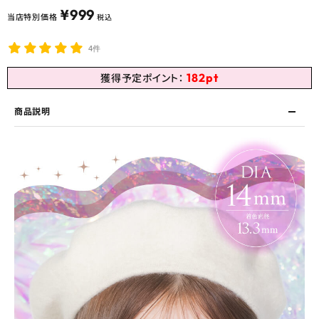
¥
999
当店特別価格
税込
4件
182
pt
獲得予定ポイント：
商品説明