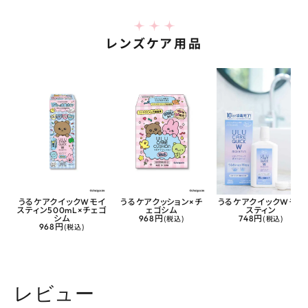
レンズケア用品
うるケアクイックWモイ
うるケアクッション×チ
うるケアクイックWモイ
スティン500mL×チェゴ
ェゴシム
スティン
シム
968円
(税込)
748円
(税込)
968円
(税込)
レビュー