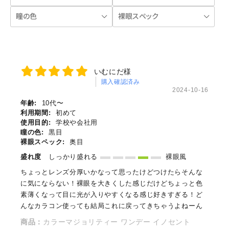
いむにだ様
購入確認済み
2024-10-16
年齢:
10代〜
利用期間:
初めて
使用目的:
学校や会社用
瞳の色:
黒目
裸眼スペック:
奥目
盛れ度
しっかり盛れる
裸眼風
ちょっとレンズ分厚いかなって思ったけどつけたらそんな
に気にならない！裸眼を大きくした感じだけどちょっと色
素薄くなって目に光が入りやすくなる感じ好きすぎる！ど
んなカラコン使っても結局これに戻ってきちゃうよねーん
商品：
カラーマジョリティー ワンデー イノセント