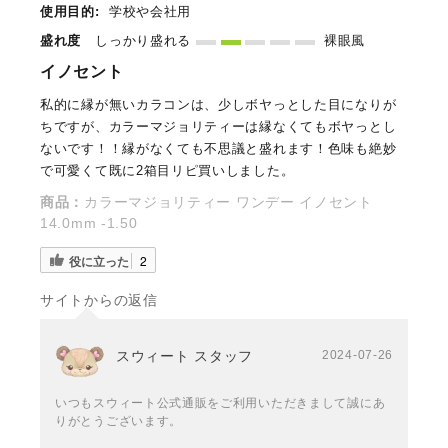
使用目的:
学校や会社用
盛れ度
しっかり盛れる
裸眼風
イノセント
私的に縁が無いカラコンは、少しボヤっとした目になりが
ちですが、カラーマジョリティーは縁なくてもボヤっとし
ないです！！縁がなくても不思議と盛れます！色味も絶妙
で可愛くて既に2箱目リピ買いしました。
商品：
カラーマジョリティー ワンデー イノセント
14.0mm -1.50
役に立った
2
サイトからの返信
スウィート スタッフ
2024-07-26
いつもスウィート公式通販をご利用いただきまして誠にあ
りがとうございます。