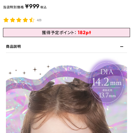
¥
999
当店特別価格
税込
4件
182
pt
獲得予定ポイント：
商品説明