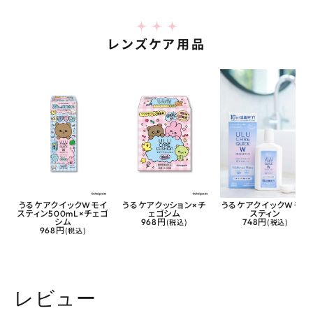
レンズケア用品
うるケアクイックWモイ
うるケアクッション×チ
うるケアクイックWモイ
スティン500mL×チェゴ
ェゴシム
スティン
シム
968円
(税込)
748円
(税込)
968円
(税込)
レビュー