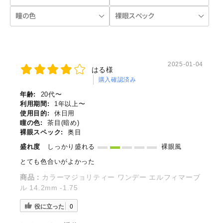
2025-01-04
はる様
購入確認済み
年齢:
20代〜
利用期間:
1年以上〜
使用目的:
休日用
瞳の色:
茶目(暗め)
裸眼スペック:
奥目
盛れ度
しっかり盛れる
裸眼風
とても色合いがよかった
商品：
カラーマジョリティー ワンデー エルフィマーブ
ル 14.2mm -1.75
役に立った
0