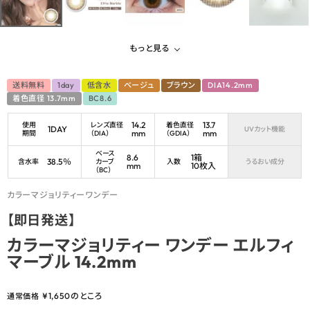
もっと見る
送料無料
1day
低含水
ベージュ
ブラウン
DIA14.2mm
着色直径 13.7mm
BC8.6
14.2
13.7
使用
レンズ直径
着色直径
1DAY
UVカット機能
mm
mm
期間
（DIA）
（GDIA）
ベース
8.6
1箱
38.5％
含水率
カーブ
入数
うるおい成分
mm
10枚入
（BC）
カラーマジョリティーワンデー
【即日発送】
カラーマジョリティー ワンデー エルフィ
マーブル 14.2mm
¥
1,650
のところ
通常価格