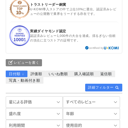
トラストリーダー銅賞
U-KOMI導入ストアの中で上位10%に選出。認証済みレビ
ューの公開数で業界をリードする存在です。
実績ダイヤモンド認定
認証済みレビュー1,000件の大台を達成。揺るぎない信頼
の頂点に立つストアの証明です。
certified by
レビューを書く
日付順 ↓
評価順
いいね数順
購入確認順
返信順
写真・動画付き順
詳細フィルター