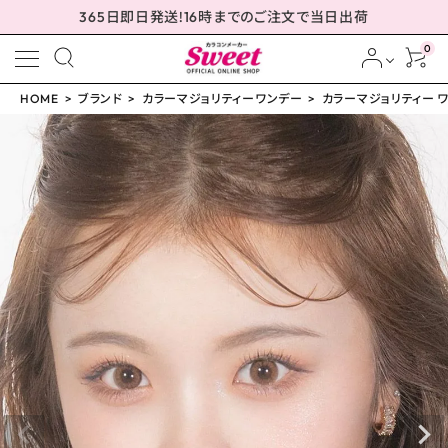
365日即日発送!16時までのご注文で当日出荷
0
HOME
ブランド
カラーマジョリティーワンデー
カラーマジョリティー ワン
meeting_room
person
ログイン
会員登録
カラーマジョリティー ワ
ンデー エルフィマーブ
ル 14.2mm
¥
999
(税込)