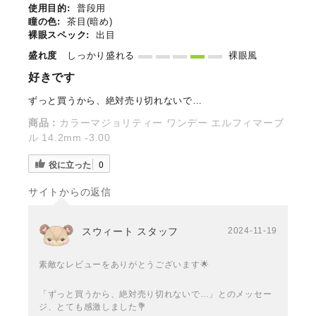
使用目的:
普段用
瞳の色:
茶目(暗め)
裸眼スペック:
出目
盛れ度
しっかり盛れる
裸眼風
好きです
ずっと買うから、絶対売り切れないで…
商品：
カラーマジョリティー ワンデー エルフィマーブ
ル 14.2mm -3.00
役に立った
0
サイトからの返信
スウィート スタッフ
2024-11-19
素敵なレビューをありがとうございます🌟
「ずっと買うから、絶対売り切れないで…」とのメッセー
ジ、とても感激しました💐