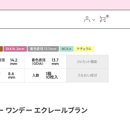
0
ン
DIA14.2mm
着色直径 13.7mm
BC8.6
ナチュラル
14.2
13.7
直径
着色直径
UVカット機能
mm
mm
（GDIA）
ス
8.6
1箱
ブ
入数
うるおい成分
mm
10枚入
ー ワンデー エクレールブラン