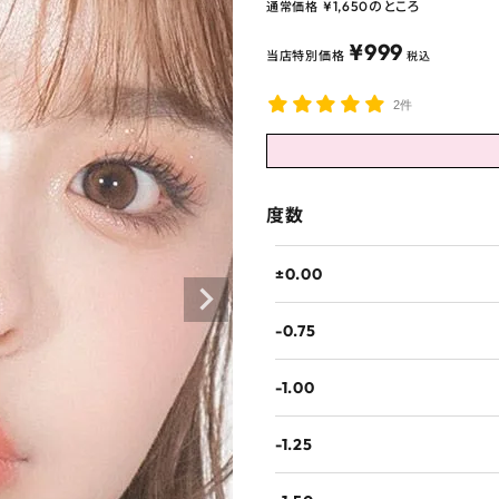
¥
1,650
のところ
通常価格
¥
999
当店特別価格
税込
2件
度数
±0.00
-0.75
-1.00
-1.25