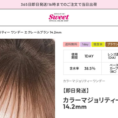
365日即日発送!16時までのご注文で当日出荷
ティー ワンデー エクレールブラン 14.2mm
送料無料
1day
低含水
ブラウ
使用
レンズ
1DAY
期間
（DIA）
ベー
38.5％
含水率
カー
（BC）
カラーマジョリティーワンデー
【即日発送】
カラーマジョリティ
14.2mm