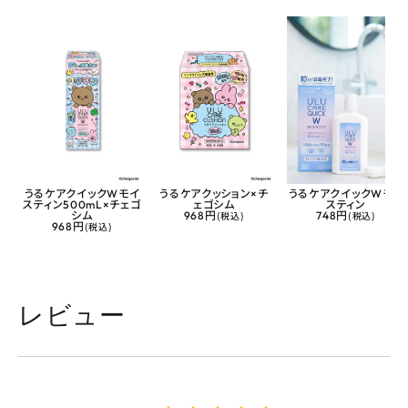
うるケアクイックWモイ
うるケアクッション×チ
うるケアクイックWモイ
スティン500mL×チェゴ
ェゴシム
スティン
シム
968円
(税込)
748円
(税込)
968円
(税込)
レビュー