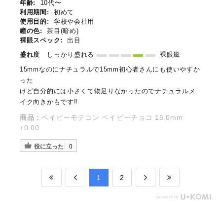
年齢:
10代〜
利用期間:
初めて
使用目的:
学校や会社用
瞳の色:
茶目(暗め)
裸眼スペック:
出目
盛れ度
しっかり盛れる
裸眼風
15mmなのにナチュラルで15mm初心者さんにも使いやすか
った
けど自分的には小さくて物足りなかったのでナチュラルメ
イク向きかもです‼️
商品：
ベイビーモテコン ベイビーチョコ 15.0mm
±0.00
役に立った
0
​1
​2