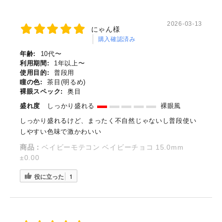
2026-03-13
にゃん様
購入確認済み
年齢:
10代〜
利用期間:
1年以上〜
使用目的:
普段用
瞳の色:
茶目(明るめ)
裸眼スペック:
奥目
盛れ度
しっかり盛れる
裸眼風
しっかり盛れるけど、まったく不自然じゃないし普段使い
しやすい色味で激かわいい
商品：
ベイビーモテコン ベイビーチョコ 15.0mm
±0.00
役に立った
1