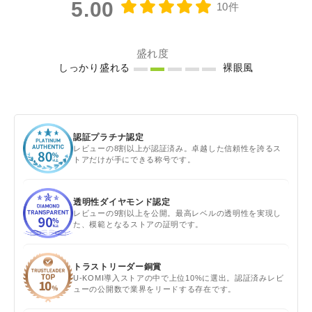
5.00
10件
盛れ度
しっかり盛れる
裸眼風
認証プラチナ認定
レビューの8割以上が認証済み。卓越した信頼性を誇るス
トアだけが手にできる称号です。
透明性ダイヤモンド認定
レビューの9割以上を公開。最高レベルの透明性を実現し
た、模範となるストアの証明です。
トラストリーダー銅賞
U-KOMI導入ストアの中で上位10%に選出。認証済みレビ
ューの公開数で業界をリードする存在です。