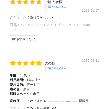
ご購入者様
購入確認済み
2026-01-27
ナチュラルに盛れてかわいい
商品：
ベイビーモテコン ベイビーチョコ 15.0mm
-1.75
役に立った
1
2025-09-21
のの様
購入確認済み
年齢:
10代〜
利用期間:
1年以上〜
使用目的:
デート用
瞳の色:
黒目
裸眼スペック:
出目
盛れ度
しっかり盛れる
裸眼風
ナチュラルでめっちゃ可愛い🥰️