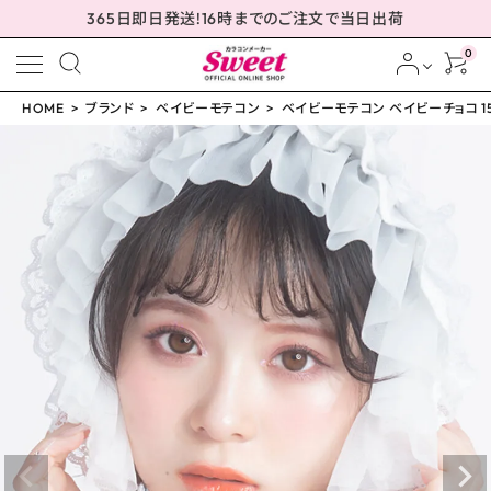
365日即日発送!16時までのご注文で当日出荷
0
HOME
ブランド
ベイビーモテコン
ベイビーモテコン ベイビーチョコ 15
meeting_room
person
ログイン
会員登録
ベイビーモテコン ベイ
ビーチョコ 15.0mm
¥
1,650
(税込)