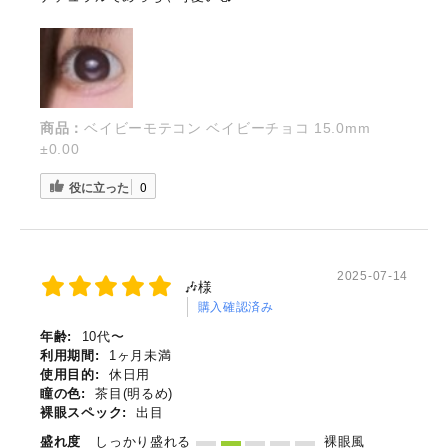
商品：
ベイビーモテコン ベイビーチョコ 15.0mm
±0.00
役に立った
0
2025-07-14
🎶様
購入確認済み
年齢:
10代〜
利用期間:
1ヶ月未満
使用目的:
休日用
瞳の色:
茶目(明るめ)
裸眼スペック:
出目
盛れ度
しっかり盛れる
裸眼風