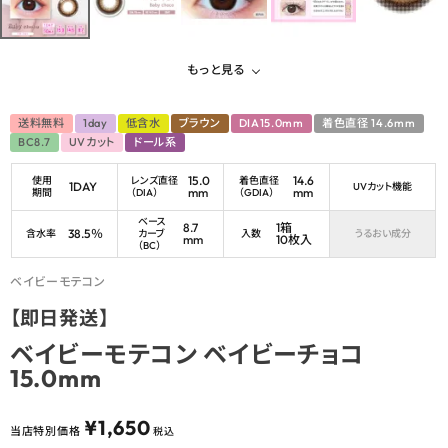
もっと見る
送料無料
1day
低含水
ブラウン
DIA15.0mm
着色直径 14.6mm
BC8.7
UVカット
ドール系
15.0
14.6
使用
レンズ直径
着色直径
1DAY
UVカット機能
mm
mm
期間
（DIA）
（GDIA）
ベース
8.7
1箱
38.5％
含水率
カーブ
入数
うるおい成分
mm
10枚入
（BC）
ベイビーモテコン
【即日発送】
ベイビーモテコン ベイビーチョコ
15.0mm
¥
1,650
当店特別価格
税込