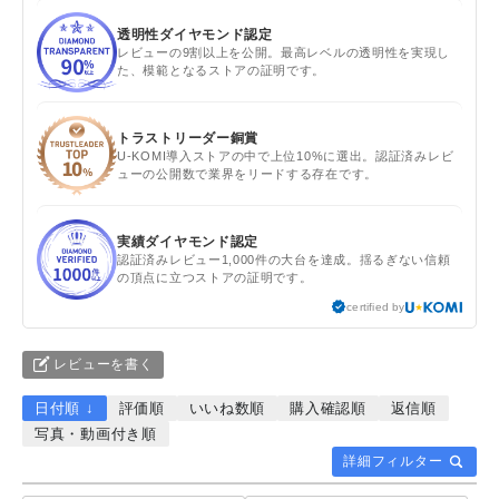
透明性ダイヤモンド認定
レビューの9割以上を公開。最高レベルの透明性を実現し
た、模範となるストアの証明です。
トラストリーダー銅賞
U-KOMI導入ストアの中で上位10%に選出。認証済みレビ
ューの公開数で業界をリードする存在です。
実績ダイヤモンド認定
認証済みレビュー1,000件の大台を達成。揺るぎない信頼
の頂点に立つストアの証明です。
certified by
レビューを書く
日付順 ↓
評価順
いいね数順
購入確認順
返信順
写真・動画付き順
詳細フィルター