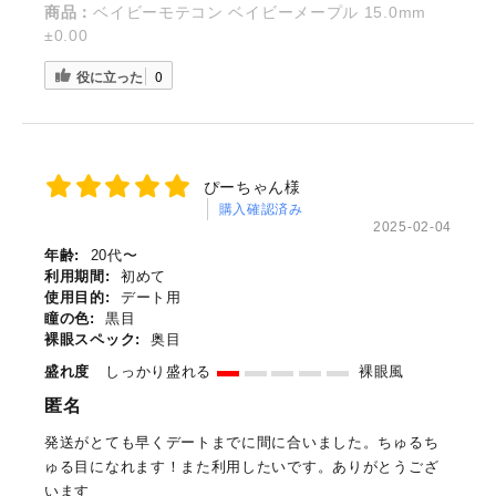
商品：
ベイビーモテコン ベイビーメープル 15.0mm
±0.00
役に立った
0
ぴーちゃん様
購入確認済み
2025-02-04
年齢:
20代〜
利用期間:
初めて
使用目的:
デート用
瞳の色:
黒目
裸眼スペック:
奥目
盛れ度
しっかり盛れる
裸眼風
匿名
発送がとても早くデートまでに間に合いました。ちゅるち
ゅる目になれます！また利用したいです。ありがとうござ
います