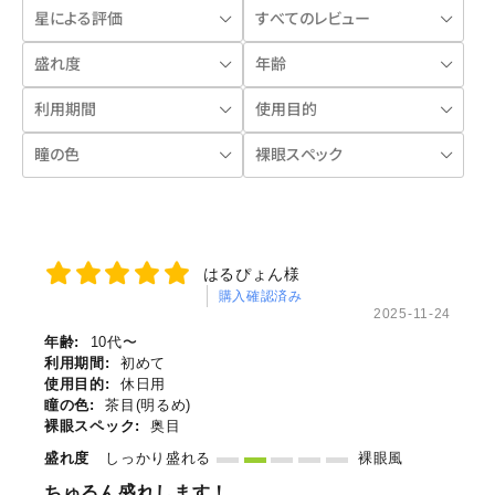
はるぴょん様
購入確認済み
2025-11-24
年齢:
10代〜
利用期間:
初めて
使用目的:
休日用
瞳の色:
茶目(明るめ)
裸眼スペック:
奥目
盛れ度
しっかり盛れる
裸眼風
ちゅるん盛れします！