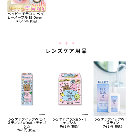
ベイビーモテコン ベイ
ビーメープル 15.0mm
¥
1,650
(税込)
レンズケア用品
うるケアクイックWモイ
うるケアクッション×チ
うるケアクイックWモイ
スティン500mL×チェゴ
ェゴシム
スティン
シム
968円
(税込)
748円
(税込)
968円
(税込)