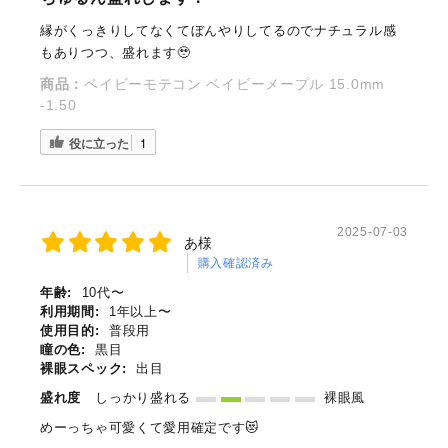
縁がくっきりしてなくてぼんやりしてるのでナチュラル感
もありつつ、盛れます🥹
商品：
ベイビーモテコン ベイビーメープル 15.0mm
-1.50
役に立った
1
2025-07-03
あ様
購入確認済み
年齢:
10代〜
利用期間:
1年以上〜
使用目的:
普段用
瞳の色:
黒目
裸眼スペック:
出目
盛れ度
しっかり盛れる
裸眼風
めーっちゃ可愛くて愛用確定です😻