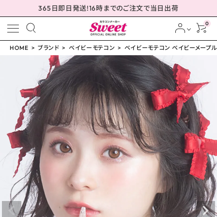
365日即日発送!16時までのご注文で当日出荷
0
HOME
ブランド
ベイビーモテコン
ベイビーモテコン ベイビーメープル 1
meeting_room
person
ログイン
会員登録
ベイビーモテコン ベイ
ビーメープル 15.0mm
¥
1,650
(税込)