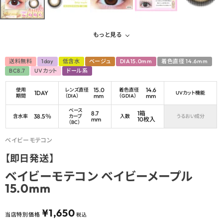
もっと見る
送料無料
1day
低含水
ベージュ
DIA15.0mm
着色直径 14.6mm
BC8.7
UVカット
ドール系
15.0
14.6
使用
レンズ直径
着色直径
1DAY
UVカット機能
mm
mm
期間
（DIA）
（GDIA）
ベース
8.7
1箱
38.5％
含水率
カーブ
入数
うるおい成分
mm
10枚入
（BC）
ベイビーモテコン
【即日発送】
ベイビーモテコン ベイビーメープル
15.0mm
¥
1,650
当店特別価格
税込