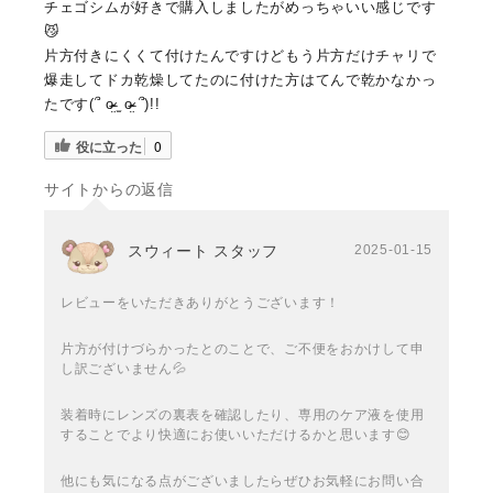
チェゴシムが好きで購入しましたがめっちゃいい感じです
😼
片方付きにくくて付けたんですけどもう片方だけチャリで
爆走してドカ乾燥してたのに付けた方はてんで乾かなかっ
たです(՞ o̴̶̷̤ ̫ o̴̶̷̤ ՞)!!
役に立った
0
サイトからの返信
スウィート スタッフ
2025-01-15
レビューをいただきありがとうございます！
片方が付けづらかったとのことで、ご不便をおかけして申
し訳ございません💦
装着時にレンズの裏表を確認したり、専用のケア液を使用
することでより快適にお使いいただけるかと思います😊
他にも気になる点がございましたらぜひお気軽にお問い合