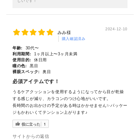
しいです！
2024-12-10
みみ様
購入確認済み
年齢:
30代〜
利用期間:
1ヶ月以上〜3ヶ月未満
使用目的:
休日用
瞳の色:
黒目
裸眼スペック:
奥目
必須アイテムです！
うるケアクッションを使用するようになってから目が乾燥
する感じが減り、カラコンのつけ心地がいいです。
長時間のお出かけの予定がある時はかかせません✨パッケー
ジもかわいくてテンション上がります♪
役に立った
1
サイトからの返信