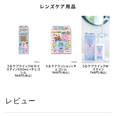
レンズケア用品
うるケアクイックWモイ
うるケアクッション×チ
うるケアクイックWモイ
スティン500mL×チェゴ
ェゴシム
スティン
シム
968円
(税込)
748円
(税込)
968円
(税込)
レビュー