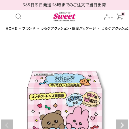
365日即日発送!16時までのご注文で当日出荷
0
HOME
ブランド
うるケアクッション×限定パッケージ
うるケアクッショ
meeting_room
person
ログイン
会員登録
うるケアクッション×チ
ェゴシム
¥
968
(税込)