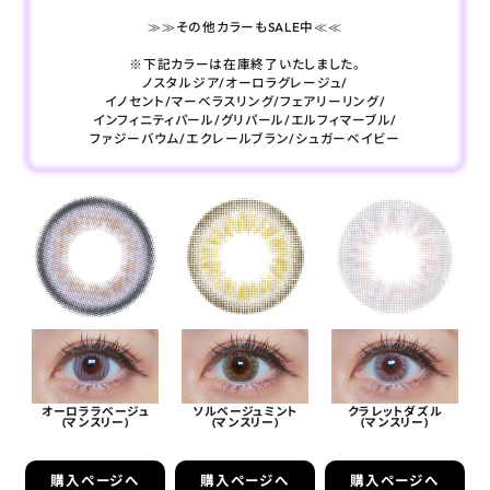
≫≫その他カラーもSALE中≪≪
※下記カラーは在庫終了いたしました。
ノスタルジア/オーロラグレージュ/
イノセント/マーベラスリング/フェアリーリング/
インフィニティパール/グリパール/エルフィマーブル/
ファジーバウム/エクレールブラン/シュガーベイビー
オーロララベージュ
ソルベージュミント
クラレットダズル
(マンスリー)
(マンスリー)
(マンスリー)
購入ページへ
購入ページへ
購入ページへ