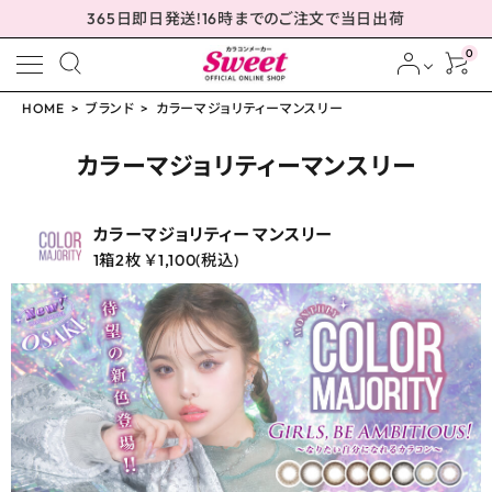
365日即日発送!16時までのご注文で当日出荷
0
HOME
ブランド
カラーマジョリティーマンスリー
meeting_room
person
ログイン
会員登録
カラーマジョリティーマンスリー
カラーマジョリティー マンスリー
1箱2枚 ￥1,100(税込)
配送方法について
発送について
お支払い方法について
お買い物ガイド
お問い合わせ