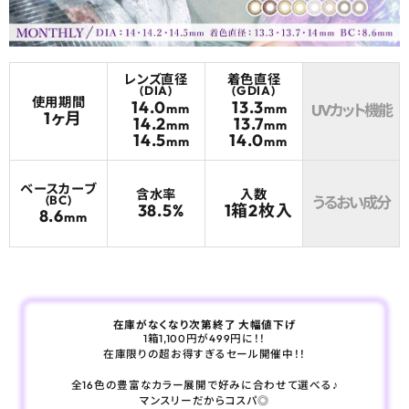
よくあるご質問
レンズ直径
着色直径
ブログページ
(DIA)
(GDIA)
使用期間
14.0
13.3
mm
mm
UVカット機能
1ヶ月
14.2
13.7
mm
mm
14.5
14.0
mm
mm
ベースカーブ
含水率
入数
(BC)
うるおい成分
38.5%
1箱2枚入
8.6
mm
在庫がなくなり次第終了 大幅値下げ
1箱1,100円が499円に！！
在庫限りの超お得すぎるセール開催中！！
全16色の豊富なカラー展開で好みに合わせて選べる♪
マンスリーだからコスパ◎