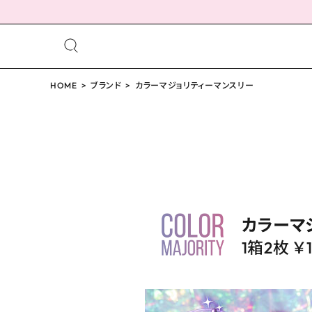
meeting_room
person
ログイン
HOME
ブランド
カラーマジョリティーマンスリー
会員登録
配送方法について
発送について
カラーマ
1箱2枚 ￥1
お支払い方法について
お買い物ガイド