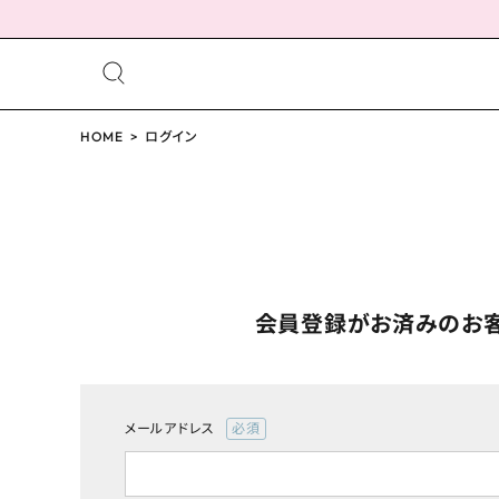
meeting_room
person
ログイン
HOME
ログイン
会員登録
配送方法について
会員登録がお済みのお
発送について
お支払い方法について
メールアドレス
(必
お買い物ガイド
須)