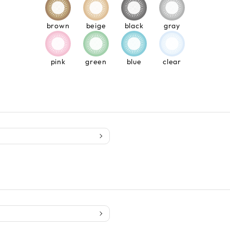
brown
beige
black
gray
pink
green
blue
clear