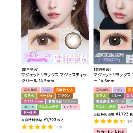
【即日発送】
【即日発送】
マジェットリラックス マジェスティッ
マジェットリラックス
クパール 14.5mm
ー 14.5mm
送料無料
1day
高度数対応
送料無料
1day
高
高含水
ベージュ
ブラウン
高含水
グレー
DI
DIA14.5mm
着色直径 13.8mm
着色直径 14.0mm
B
BC8.6
うるおい成分
UVカット
うるおい成分
UVカッ
ドール系
¥
1,793
当店特別価格
税
¥
1,793
当店特別価格
税込
9件
11件
カートに入れる