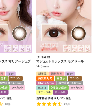
【即日発送】
ックス マリアージュブ
マジェットリラックス モアドール
m
14.5mm
無料
1day
新商品
送料無料
1day
高含水
ブラウン
高度数対応
高含水
ブラウン
着色直径 13.8mm
DIA14.5mm
着色直径 13.8mm
い成分
UVカット
BC8.6
うるおい成分
UVカット
ール系
ナチュラル
ドール系
,793
¥
1,793
当店特別価格
税込
税込
18件
43件