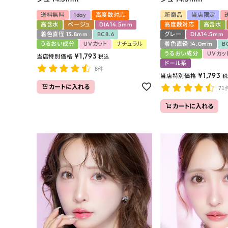
送料無料
1day
高度数対応
新商品
当店限定
高含水
ベージュ
DIA14.5mm
高度数対応
高含水
着色直径 13.8mm
BC8.6
グレー
DIA14.5mm
うるおい成分
UVカット
ナチュラル
着色直径 14.0mm
B
うるおい成分
UVカッ
¥
1,793
当店特別価格
税込
ドール系
8件
¥
1,793
当店特別価格
税
カートに入れる
71
カートに入れる