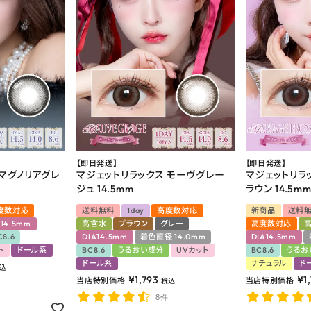
【即日発送】
【即日発送】
 マグノリアグレ
マジェットリラックス モーヴグレー
マジェットリラ
ジュ 14.5mm
ラウン 14.5m
度数対応
送料無料
1day
高度数対応
新商品
送料
A14.5mm
高含水
ブラウン
グレー
高度数対応
C8.6
DIA14.5mm
着色直径 14.0mm
DIA14.5mm
ト
ドール系
BC8.6
うるおい成分
UVカット
BC8.6
うるお
ドール系
ナチュラル
ド
込
¥
1,793
¥
1
当店特別価格
当店特別価格
税込
8件