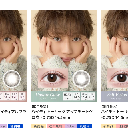
【即日発送】
【即日発送】
アイディアルブラ
ハイディ トーリック アップデートグ
ハイディ トーリ
ロウ -0.75D 14.5mm
-0.75D 14.5
day
乱視用
新商品
送料無料
1day
乱視用
新商品
送料