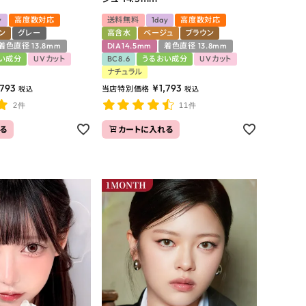
y
高度数対応
送料無料
1day
高度数対応
ン
グレー
高含水
ベージュ
ブラウン
着色直径 13.8mm
DIA14.5mm
着色直径 13.8mm
い成分
UVカット
BC8.6
うるおい成分
UVカット
ナチュラル
,793
¥
1,793
当店特別価格
税込
税込
2件
11件
る
カートに入れる