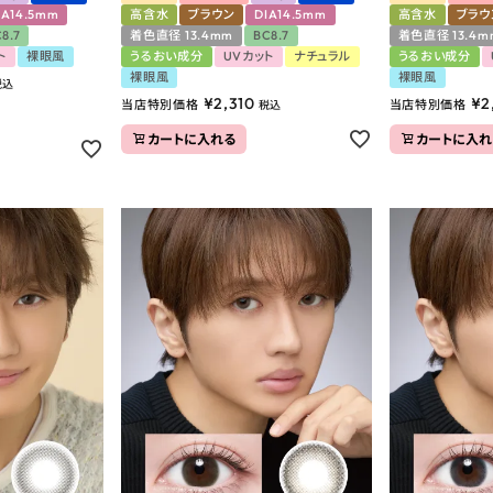
IA14.5mm
高含水
ブラウン
DIA14.5mm
高含水
ブラウ
8.7
着色直径 13.4mm
BC8.7
着色直径 13.4m
ト
裸眼風
うるおい成分
UVカット
ナチュラル
うるおい成分
裸眼風
裸眼風
税込
¥
2,310
¥
2
当店特別価格
当店特別価格
税込
カートに入れる
カートに入れ