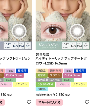
【即日発送】
ック ソフトヴィジョン
ハイディ トーリック アップデートグ
m
ロウ -1.25D 14.5mm
無料
1day
乱視用
新商品
送料無料
1day
乱視用
ン
DIA14.5mm
高含水
ブラウン
DIA14.5mm
m
BC8.7
着色直径 13.4mm
BC8.7
UVカット
ナチュラル
うるおい成分
UVカット
ナチュラル
裸眼風
,310
¥
2,310
当店特別価格
税込
税込
る
カートに入れる