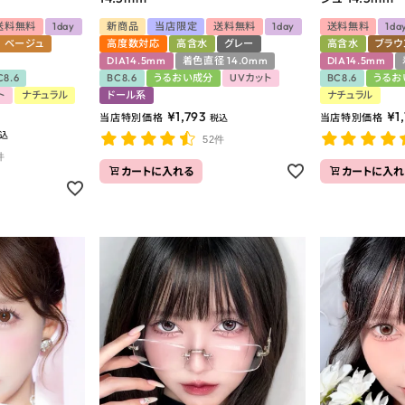
送料無料
1day
新商品
当店限定
送料無料
1day
送料無料
1da
ベージュ
高度数対応
高含水
グレー
高含水
ブラウ
DIA14.5mm
着色直径 14.0mm
DIA14.5mm
C8.6
BC8.6
うるおい成分
UVカット
BC8.6
うるお
ト
ナチュラル
ドール系
ナチュラル
¥
1,793
¥
1
当店特別価格
当店特別価格
税込
込
52件
件
カートに入れる
カートに入れ