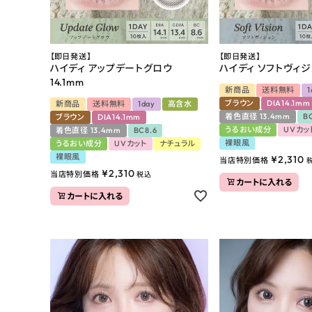
【即日発送】
【即日発送】
ハイディ アップデートグロウ
ハイディ ソフトヴィジョ
14.1mm
新商品
送料無料
1
ブラウン
DIA14.1mm
新商品
送料無料
1day
高含水
着色直径 13.4mm
B
ブラウン
DIA14.1mm
うるおい成分
UVカッ
着色直径 13.4mm
BC8.6
裸眼風
うるおい成分
UVカット
ナチュラル
裸眼風
¥
2,310
当店特別価格
¥
2,310
当店特別価格
税込
カートに入れる
カートに入れる