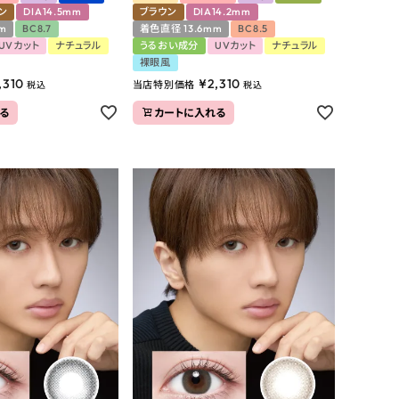
ン
DIA14.5mm
ブラウン
DIA14.2mm
m
BC8.7
着色直径 13.6mm
BC8.5
UVカット
ナチュラル
うるおい成分
UVカット
ナチュラル
裸眼風
,310
¥
2,310
当店特別価格
税込
税込
る
カートに入れる