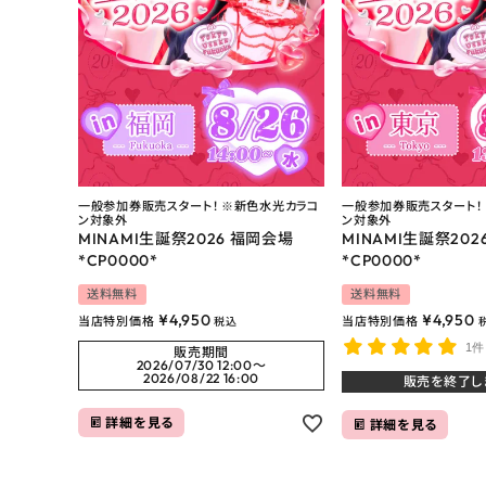
お問い合わせ
よくあるご質問
ブログページ
一般参加券販売スタート！ ※新色水光カラコ
一般参加券販売スタート！
ン対象外
ン対象外
MINAMI生誕祭2026 福岡会場
MINAMI生誕祭202
*CP0000*
*CP0000*
送料無料
送料無料
¥
4,950
¥
4,950
当店特別価格
当店特別価格
税込
1件
販売期間
2026/07/30 12:00
〜
2026/08/22 16:00
販売を終了し
詳細を見る
詳細を見る