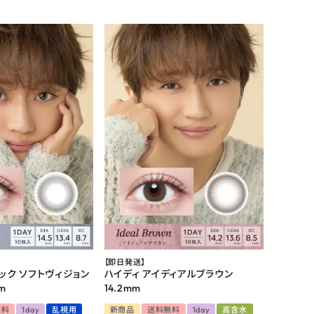
【即日発送】
ック ソフトヴィジョン
ハイディ アイディアルブラウン
mm
14.2mm
無料
1day
乱視用
新商品
送料無料
1day
高含水