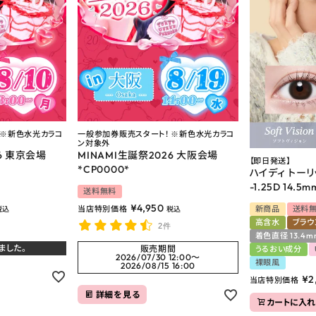
 ※新色水光カラコ
一般参加券販売スタート！ ※新色水光カラコ
ン対象外
6 東京会場
MINAMI生誕祭2026 大阪会場
【即日発送】
*CP0000*
ハイディ トーリ
-1.25D 14.5m
送料無料
¥
4,950
新商品
送料
当店特別価格
税込
税込
高含水
ブラウ
2件
着色直径 13.4m
ました。
販売期間
うるおい成分
2026/07/30 12:00
〜
裸眼風
2026/08/15 16:00
¥
2
当店特別価格
詳細を見る
カートに入れ