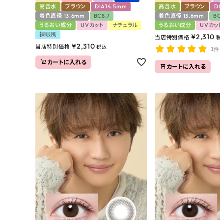
高含水
ブラウン
DIA14.5mm
高含水
ブラウン
D
着色直径 13.6mm
BC8.7
着色直径 13.6mm
BC
うるおい成分
UVカット
ナチュラル
うるおい成分
UVカッ
裸眼風
¥
2,310
当店特別価格
¥
2,310
当店特別価格
税込
1件
カートに入れる
カートに入れる