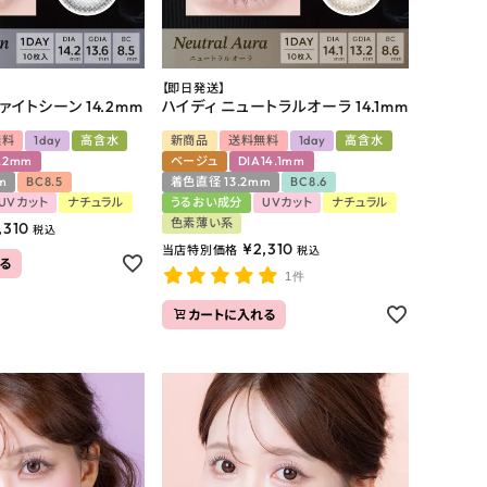
【即日発送】
ァイトシーン 14.2mm
ハイディ ニュートラルオーラ 14.1mm
無料
1day
高含水
新商品
送料無料
1day
高含水
4.2mm
ベージュ
DIA14.1mm
m
BC8.5
着色直径 13.2mm
BC8.6
UVカット
ナチュラル
うるおい成分
UVカット
ナチュラル
色素薄い系
,310
税込
¥
2,310
当店特別価格
税込
る
1件
カートに入れる