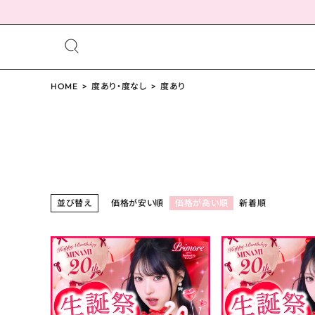
meeting_room
person
ログイン
HOME
度あり・度なし
会員登録
度あり
配送方法について
並び替え
価格が安い順
価格が高い順
新着順
発送について
お支払い方法について
お買い物ガイド