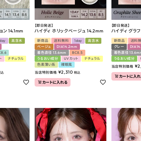
【即日発送】
【即日発送】
ン 14.1mm
ハイディ ホリックベージュ 14.2mm
ハイディ グラフ
day
高含水
新商品
送料無料
1day
高含水
新商品
送料
ベージュ
DIA14.2mm
グレー
DIA1
C8.6
着色直径 13.6mm
BC8.5
着色直径 13.6m
ト
ナチュラル
うるおい成分
UVカット
ナチュラル
うるおい成分
色素薄い系
裸眼風
¥
2
当店特別価格
¥
2,310
当店特別価格
税込
税込
カートに入れ
カートに入れる