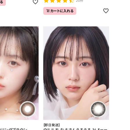
20件
る
カートに入れる
【即日発送】
クリングブラウン
ウルルモ なえさんうるうる 14.5mm