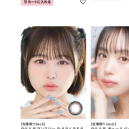
カートに入れる
【在庫限りSALE】
【在庫限り SALE】
ウルルモマンスリー なえさんうるう
ウルルモ チュールパ