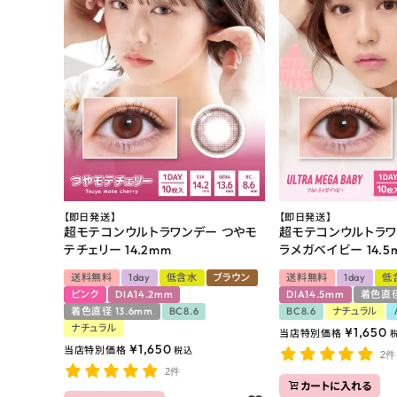
【即日発送】
【即日発送】
超モテコンウルトラワンデー つやモ
超モテコンウルトラワ
テチェリー 14.2mm
ラメガベイビー 14.5
送料無料
1day
低含水
ブラウン
送料無料
1day
低
ピンク
DIA14.2mm
DIA14.5mm
着色直径
着色直径 13.6mm
BC8.6
BC8.6
ナチュラル
ナチュラル
¥
1,650
当店特別価格
¥
1,650
当店特別価格
税込
2件
2件
カートに入れる