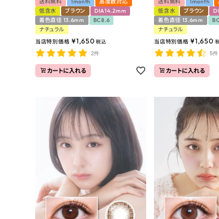
送料無料
1month
高度数対応
送料無料
1month
低含水
ブラウン
DIA14.2mm
低含水
ブラウン
D
着色直径 13.6mm
BC8.6
着色直径 13.6mm
BC
ナチュラル
ナチュラル
¥
1,650
¥
1,650
当店特別価格
当店特別価格
税込
2件
5件
カートに入れる
カートに入れる