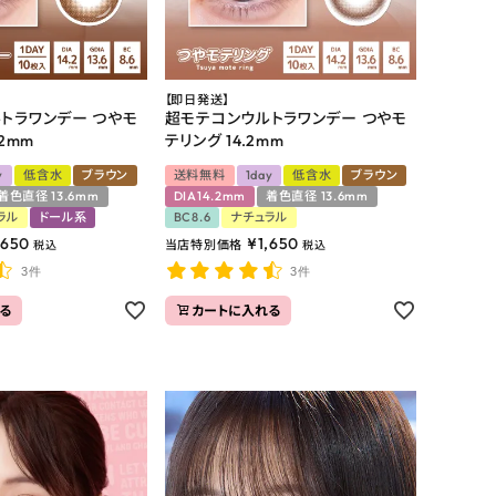
【即日発送】
トラワンデー つやモ
超モテコンウルトラワンデー つやモ
2mm
テリング 14.2mm
y
低含水
ブラウン
送料無料
1day
低含水
ブラウン
着色直径 13.6mm
DIA14.2mm
着色直径 13.6mm
ラル
ドール系
BC8.6
ナチュラル
,650
¥
1,650
当店特別価格
税込
税込
3件
3件
る
カートに入れる