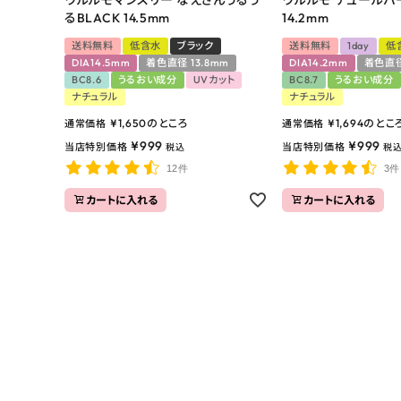
るBLACK 14.5mm
14.2mm
送料無料
低含水
ブラック
送料無料
1day
低
DIA14.5mm
着色直径 13.8mm
DIA14.2mm
着色直径
BC8.6
うるおい成分
UVカット
BC8.7
うるおい成分
ナチュラル
ナチュラル
¥
1,650
のところ
¥
1,694
のとこ
通常価格
通常価格
¥
999
¥
999
当店特別価格
当店特別価格
税込
税
12件
3件
カートに入れる
カートに入れる