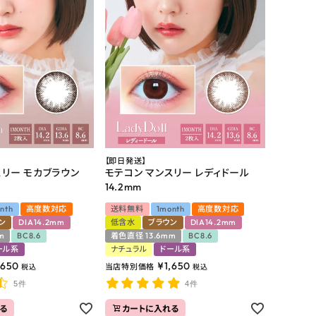
【即日発送】
スリー モカブラウン
モテコン マンスリー レディドール
14.2mm
nth
高度数対応
送料無料
1month
高度数対応
ン
DIA14.2mm
低含水
ブラウン
DIA14.2mm
m
BC8.6
着色直径 13.6mm
BC8.6
ール系
ナチュラル
ドール系
,650
¥
1,650
当店特別価格
税込
税込
5件
4件
る
カートに入れる