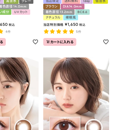
y
高含水
グレー
当店限定
送料無料
1day
低含水
着色直径 14.0mm
ブラウン
DIA14.0mm
い成分
UVカット
着色直径 13.2mm
BC8.6
ナチュラル
裸眼風
,650
¥
1,650
当店特別価格
税込
税込
4件
5件
る
カートに入れる