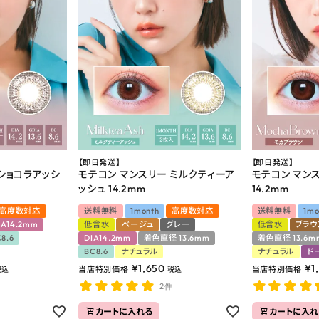
【即日発送】
【即日発送】
 ショコラアッシ
モテコン マンスリー ミルクティーア
モテコン マン
ッシュ 14.2mm
14.2mm
高度数対応
送料無料
1month
高度数対応
送料無料
1mo
IA14.2mm
低含水
ベージュ
グレー
低含水
ブラウ
8.6
DIA14.2mm
着色直径 13.6mm
着色直径 13.6m
BC8.6
ナチュラル
ナチュラル
ド
¥
1,650
¥
1
当店特別価格
当店特別価格
税込
税込
2件
カートに入れる
カートに入れ