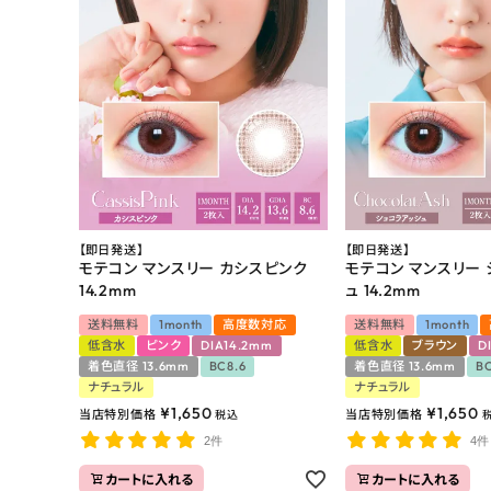
お問い合わせ
よくあるご質問
ブログページ
【即日発送】
【即日発送】
モテコン マンスリー カシスピンク
モテコン マンスリー
14.2mm
ュ 14.2mm
送料無料
1month
高度数対応
送料無料
1month
低含水
ピンク
DIA14.2mm
低含水
ブラウン
D
着色直径 13.6mm
BC8.6
着色直径 13.6mm
BC
ナチュラル
ナチュラル
¥
1,650
¥
1,650
当店特別価格
当店特別価格
税込
2件
4件
カートに入れる
カートに入れる