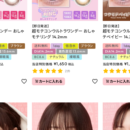
【即日発送】
【即日発送】
ンデー おしゃ
超モテコンウルトラワンデー おしゃ
超モテコンウル
モテリング 14.2mm
テベイビー 14.
含水
ブラウン
送料無料
1day
低含水
ブラウン
送料無料
1da
 13.6mm
DIA14.2mm
着色直径 13.6mm
DIA14.2mm
裸眼風
BC8.6
ナチュラル
裸眼風
BC8.6
ナチュ
¥
1,650
¥
1
当店特別価格
当店特別価格
税込
税込
2件
カートに入れる
カートに入れ