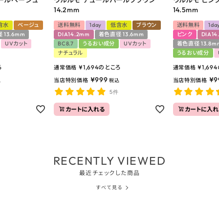
14.2mm
14.5mm
含水
ベージュ
送料無料
1day
低含水
ブラウン
送料無料
1da
 13.6mm
DIA14.2mm
着色直径 13.6mm
ピンク
DIA14
UVカット
BC8.7
うるおい成分
UVカット
着色直径 13.8m
ナチュラル
うるおい成分
ろ
¥
1,694
のところ
¥
1,694
通常価格
通常価格
¥
999
¥
9
当店特別価格
当店特別価格
込
税込
5件
カートに入れる
カートに入れ
RECENTLY VIEWED
最近チェックした商品
すべて見る