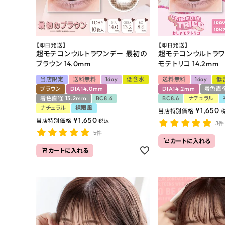
【即日発送】
【即日発送】
超モテコンウルトラワンデー 最初の
超モテコンウルトラワ
ブラウン 14.0mm
モテトリコ 14.2mm
当店限定
送料無料
1day
低含水
送料無料
1day
低
ブラウン
DIA14.0mm
DIA14.2mm
着色直径
着色直径 13.2mm
BC8.6
BC8.6
ナチュラル
ナチュラル
裸眼風
¥
1,650
当店特別価格
¥
1,650
当店特別価格
税込
3件
5件
カートに入れる
カートに入れる