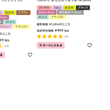
送料無料
1day
低含水
ブラック
DIA14.5mm
着色直径 13.8mm
y
低含水
ブラウン
BC8.6
ナチュラル
.5mm
m
BC8.6
¥
1,694
のところ
通常価格
UVカット
ナチュラル
¥
999
当店特別価格
税込
のところ
5件
99
税込
カートに入れる
6件
る