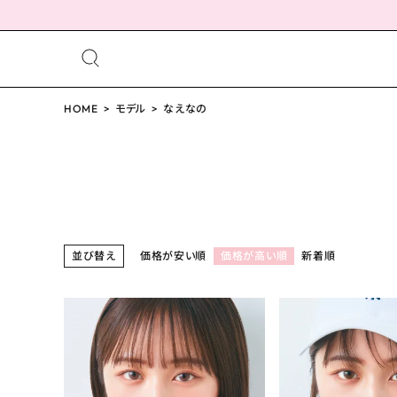
meeting_room
person
ログイン
HOME
モデル
なえなの
会員登録
配送方法について
並び替え
価格が安い順
価格が高い順
新着順
発送について
お支払い方法について
お買い物ガイド