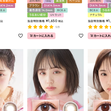
高度数対応
送料無料
1day
高含水
ベージュ
送料無料
1da
IA14.2mm
ブラウン
DIA14.5mm
DIA14.5mm
8.6
着色直径 14.0mm
BC8.6
BC8.6
うるお
うるおい成分
UVカット
ナチュラル
¥
1,650
¥
1
当店特別価格
当店特別価格
税込
税込
5件
カートに入れる
カートに入れ