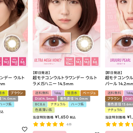
【即日発送】
【即日発送】
ンデー ウルト
超モテコンウルトラワンデー ウルト
超モテコンウル
mm
ラメガハニー 14.5mm
パール 14.2m
含水
ブラウン
送料無料
1day
低含水
ベージュ
送料無料
1da
 14.0mm
DIA14.5mm
着色直径 14.0mm
ブラウン
DIA
ハーフ系
BC8.6
ナチュラル
ハーフ系
着色直径 13.6m
色素薄い系
ナチュラル
税込
¥
1,650
¥
1
当店特別価格
当店特別価格
税込
4件