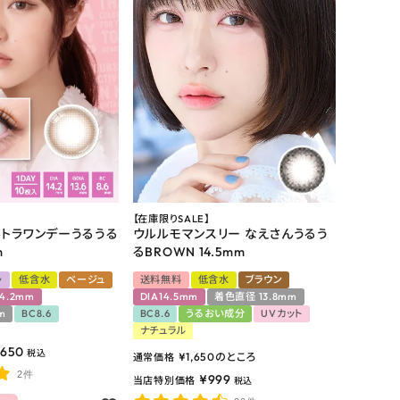
【在庫限りSALE】
トラワンデーうるうる
ウルルモマンスリー なえさんうるう
m
るBROWN 14.5mm
y
低含水
ベージュ
送料無料
低含水
ブラウン
14.2mm
DIA14.5mm
着色直径 13.8mm
m
BC8.6
BC8.6
うるおい成分
UVカット
ナチュラル
,650
税込
¥
1,650
のところ
通常価格
2件
¥
999
当店特別価格
税込