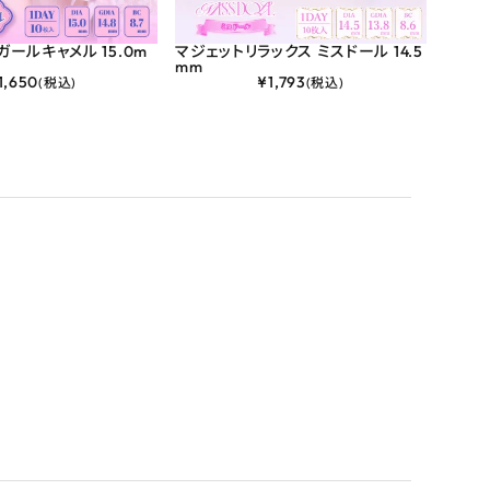
ガールキャメル 15.0m
マジェットリラックス ミスドール 14.5
マジェ
mm
mm
1,650
¥
1,793
(税込)
(税込)