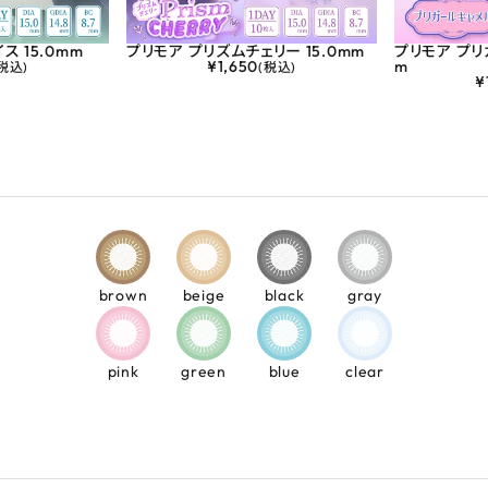
ス 15.0mm
プリモア プリズムチェリー 15.0mm
プリモア プリ
¥
1,650
m
税込)
(税込)
¥
brown
beige
black
gray
pink
green
blue
clear