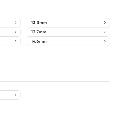
13.3mm
13.7mm
14.6mm