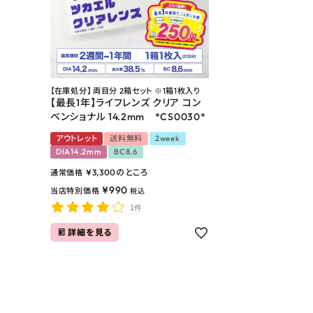
お問い合わせ
よくあるご質問
ブログページ
【在庫処分】 両目分 2箱セット ※1箱1枚入り
【最長1年】ライフレンズ クリア コン
ベンショナル 14.2mm *CS0030*
アウトレット
送料無料
2week
DIA14.2mm
BC8.6
¥
3,300
のところ
通常価格
¥
990
当店特別価格
税込
1件
詳細を見る