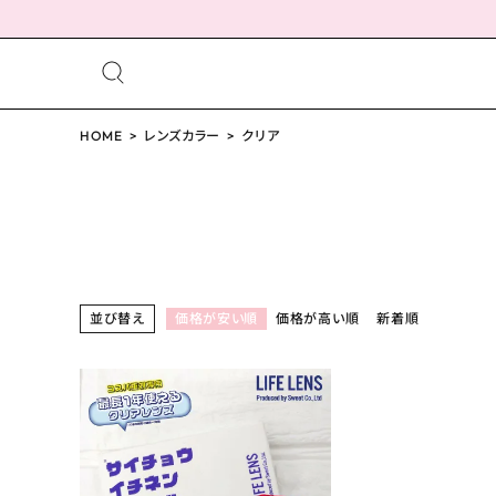
meeting_room
person
ログイン
HOME
レンズカラー
会員登録
クリア
配送方法について
並び替え
価格が安い順
価格が高い順
新着順
発送について
お支払い方法について
お買い物ガイド