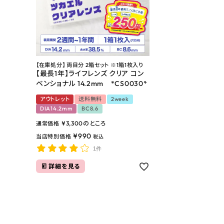
お問い合わせ
よくあるご質問
ブログページ
【在庫処分】 両目分 2箱セット ※1箱1枚入り
【最長1年】ライフレンズ クリア コン
ベンショナル 14.2mm *CS0030*
アウトレット
送料無料
2week
DIA14.2mm
BC8.6
¥
3,300
のところ
通常価格
¥
990
当店特別価格
税込
1件
詳細を見る