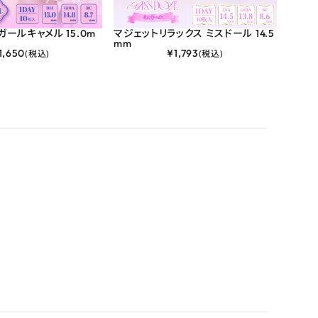
ガールキャメル 15.0m
マジェットリラックス ミスドール 14.5
マジェ
mm
mm
1,650
¥
1,793
(税込)
(税込)