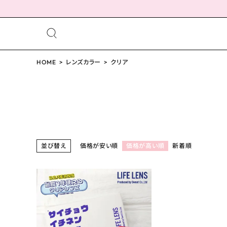
meeting_room
person
ログイン
HOME
レンズカラー
会員登録
クリア
配送方法について
並び替え
価格が安い順
価格が高い順
新着順
発送について
お支払い方法について
お買い物ガイド