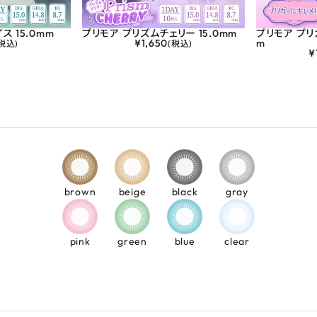
ス 15.0mm
プリモア プリズムチェリー 15.0mm
プリモア プリ
¥
1,650
m
税込)
(税込)
¥
brown
beige
black
gray
pink
green
blue
clear