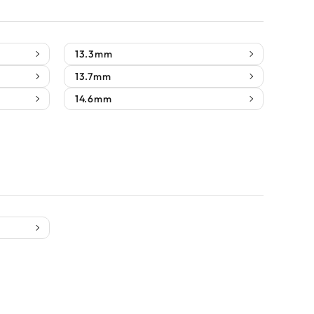
13.3mm
13.7mm
14.6mm