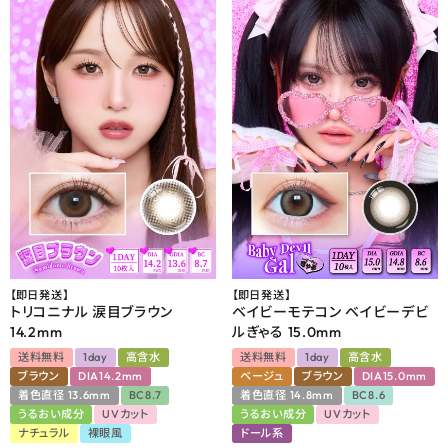
【即日発送】
【即日発送】
トリコニナル 涙目ブラウン
ベイビーモテコン ベイビーデビ
14.2mm
ルぎゃる 15.0mm
送料無料
1day
高含水
送料無料
1day
高含水
ブラウン
DIA14.2mm
ベージュ
ブラウン
DIA15.0mm
着色直径 13.6mm
BC8.7
着色直径 14.8mm
BC8.6
うるおい成分
UVカット
うるおい成分
UVカット
ナチュラル
裸眼風
ドール系