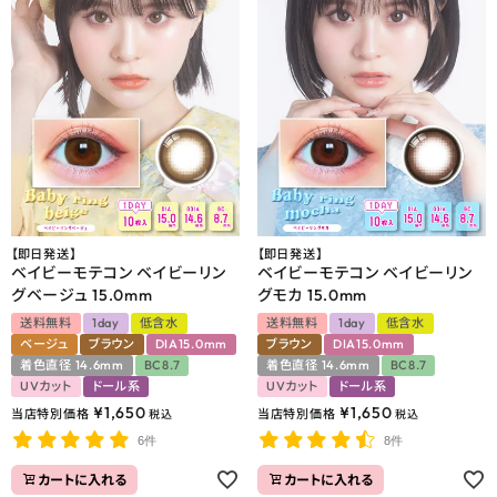
【即日発送】
【即日発送】
ベイビーモテコン ベイビーリン
ベイビーモテコン ベイビーリン
グベージュ 15.0mm
グモカ 15.0mm
送料無料
1day
低含水
送料無料
1day
低含水
ベージュ
ブラウン
DIA15.0mm
ブラウン
DIA15.0mm
着色直径 14.6mm
BC8.7
着色直径 14.6mm
BC8.7
UVカット
ドール系
UVカット
ドール系
¥
1,650
¥
1,650
当店特別価格
当店特別価格
税込
税込
6件
8件
カートに入れる
カートに入れる