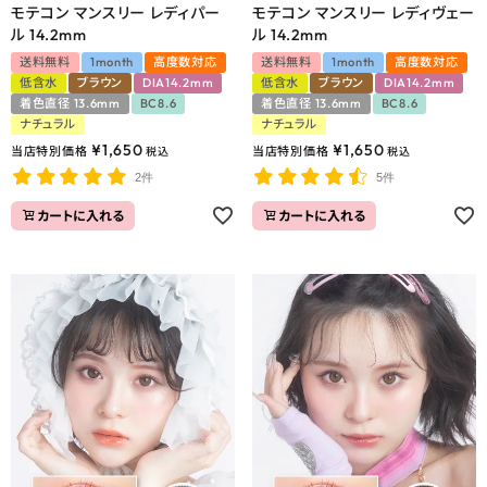
モテコン マンスリー レディパー
モテコン マンスリー レディヴェー
ル 14.2mm
ル 14.2mm
送料無料
1month
高度数対応
送料無料
1month
高度数対応
低含水
ブラウン
DIA14.2mm
低含水
ブラウン
DIA14.2mm
着色直径 13.6mm
BC8.6
着色直径 13.6mm
BC8.6
ナチュラル
ナチュラル
¥
1,650
¥
1,650
当店特別価格
当店特別価格
税込
税込
2件
5件
カートに入れる
カートに入れる