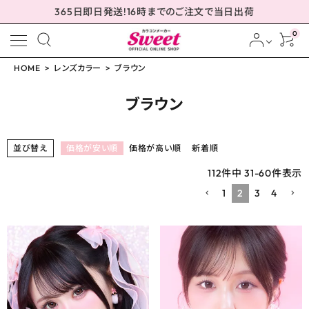
365日即日発送!16時までのご注文で当日出荷
0
HOME
レンズカラー
ブラウン
meeting_room
person
ログイン
会員登録
ブラウン
並び替え
価格が安い順
価格が高い順
新着順
配送方法について
112
件中
31
-
60
件表示
1
2
3
4
発送について
お支払い方法について
お買い物ガイド
お問い合わせ