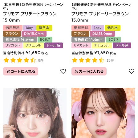
【即日発送】 新色発売記念キャンペーン
【即日発送】 新色発売記念キャンペーン
中♪
中♪
プリモア プリデートブラウン
プリモア プリドーリーブラウン
15.0mm
15.0mm
送料無料
1day
低含水
送料無料
1day
低含水
ブラウン
DIA15.0mm
ブラウン
DIA15.0mm
着色直径 14.6mm
BC8.7
着色直径 14.6mm
BC8.7
UVカット
ナチュラル
ドール系
UVカット
ナチュラル
ドール系
¥
1,650
¥
1,650
当店特別価格
当店特別価格
税込
税込
8件
15件
カートに入れる
カートに入れる