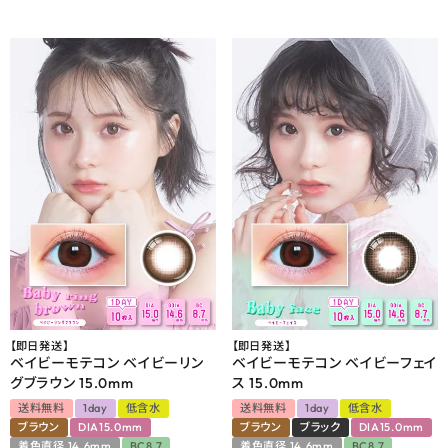
【即日発送】
【即日発送】
ベイビーモテコン ベイビーリン
ベイビーモテコン ベイビーフェイ
グブラウン 15.0mm
ス 15.0mm
送料無料
1day
低含水
送料無料
1day
低含水
ブラウン
DIA15.0mm
ブラウン
ブラック
DIA15.0mm
着色直径 14.6mm
BC8.7
着色直径 14.6mm
BC8.7