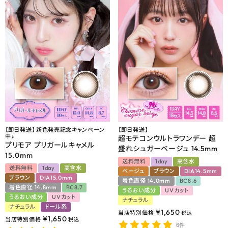
【即日発送】 新色発売記念キャンペーン
【即日発送】
中♪
超モテコンウルトラワンデー 超
プリモア プリガールキャメル
盛れシュガーベージュ 14.5mm
15.0mm
送料無料
1day
高含水
送料無料
1day
高含水
ベージュ
ブラウン
DIA14.5mm
ブラウン
DIA15.0mm
着色直径 14.0mm
BC8.6
着色直径 14.8mm
BC8.7
うるおい成分
UVカット
うるおい成分
UVカット
ナチュラル
ナチュラル
ドール系
¥
1,650
当店特別価格
税込
¥
1,650
当店特別価格
税込
6件