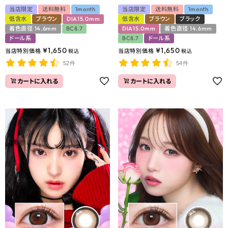
当店限定
送料無料
1month
当店限定
送料無料
1month
低含水
ブラウン
DIA15.0mm
低含水
ブラウン
ブラック
着色直径 14.6mm
BC8.7
DIA15.0mm
着色直径 14.6mm
ドール系
BC8.7
ドール系
¥
1,650
¥
1,650
当店特別価格
当店特別価格
税込
税込
52件
54件
カートに入れる
カートに入れる