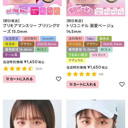
【即日発送】
【即日発送】
プリモアマンスリー プリリングマ
トリコニナル 溺愛ベージュ
ーズ 15.0mm
14.5mm
当店限定
送料無料
1month
送料無料
1day
高含水
低含水
ブラウン
DIA15.0mm
ベージュ
ブラウン
DIA14.5mm
着色直径 14.6mm
BC8.7
着色直径 14.0mm
BC8.6
ドール系
うるおい成分
UVカット
ナチュラル
¥
1,650
当店特別価格
税込
¥
1,650
当店特別価格
税込
76件
9件
カートに入れる
カートに入れる