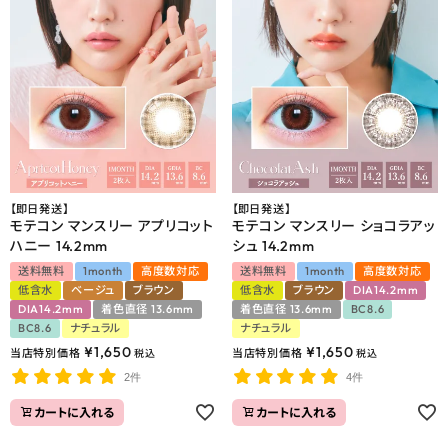
【即日発送】
【即日発送】
モテコン マンスリー アプリコット
モテコン マンスリー ショコラアッ
ハニー 14.2mm
シュ 14.2mm
送料無料
1month
高度数対応
送料無料
1month
高度数対応
低含水
ベージュ
ブラウン
低含水
ブラウン
DIA14.2mm
DIA14.2mm
着色直径 13.6mm
着色直径 13.6mm
BC8.6
BC8.6
ナチュラル
ナチュラル
¥
1,650
¥
1,650
当店特別価格
当店特別価格
税込
税込
2件
4件
カートに入れる
カートに入れる