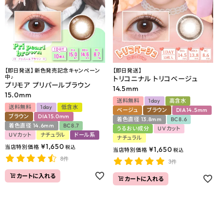
【即日発送】 新色発売記念キャンペーン
【即日発送】
中♪
トリコニナル トリコベージュ
プリモア プリパールブラウン
14.5mm
15.0mm
送料無料
1day
高含水
送料無料
1day
低含水
ベージュ
ブラウン
DIA14.5mm
ブラウン
DIA15.0mm
着色直径 13.8mm
BC8.6
着色直径 14.6mm
BC8.7
うるおい成分
UVカット
UVカット
ナチュラル
ドール系
ナチュラル
¥
1,650
当店特別価格
税込
¥
1,650
当店特別価格
税込
8件
3件
カートに入れる
カートに入れる