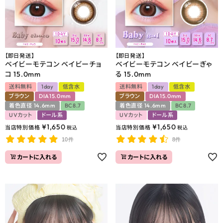
【即日発送】
【即日発送】
ベイビーモテコン ベイビーチョ
ベイビーモテコン ベイビーぎゃ
コ 15.0mm
る 15.0mm
送料無料
1day
低含水
送料無料
1day
低含水
ブラウン
DIA15.0mm
ブラウン
DIA15.0mm
着色直径 14.6mm
BC8.7
着色直径 14.6mm
BC8.7
UVカット
ドール系
UVカット
ドール系
¥
1,650
¥
1,650
当店特別価格
当店特別価格
税込
税込
10件
8件
カートに入れる
カートに入れる