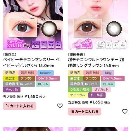
よくあるご質問
ブログページ
【新商品】
【即日発送】
ベイビーモテコンマンスリー ベ
超モテコンウルトラワンデー 超
イビーデビルさくら 15.0mm
理想リングブラウン 14.5mm
新商品
送料無料
1month
新商品
送料無料
1day
低含水
ブラウン
DIA15.0mm
高含水
ブラウン
DIA14.5mm
着色直径 14.2mm
BC8.6
着色直径 14.0mm
BC8.6
ドール系
うるおい成分
UVカット
ナチュラル
ドール系
¥
1,650
当店特別価格
税込
¥
1,650
当店特別価格
税込
カートに入れる
カートに入れる