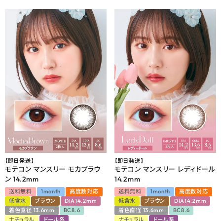
【即日発送】
【即日発送】
モテコン マンスリー モカブラウ
モテコン マンスリー レディドール
ン 14.2mm
14.2mm
送料無料
1month
高度数対応
送料無料
1month
高度数対応
低含水
ブラウン
DIA14.2mm
低含水
ブラウン
DIA14.2mm
着色直径 13.6mm
BC8.6
着色直径 13.6mm
BC8.6
ナチュラル
ドール系
ナチュラル
ドール系