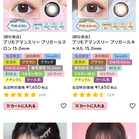
【即日発送】
【即日発送】
プリモアマンスリー プリガールマ
プリモアマンスリー プリガールキ
ロン 15.0mm
ャメル 15.0mm
当店限定
送料無料
1month
当店限定
送料無料
1month
低含水
ブラウン
ブラック
低含水
ブラウン
DIA15.0mm
DIA15.0mm
着色直径 14.2mm
着色直径 14.2mm
BC8.6
BC8.6
うるおい成分
UVカット
うるおい成分
UVカット
ナチュラル
ドール系
ナチュラル
ドール系
¥
1,650
¥
1,650
当店特別価格
当店特別価格
税込
税込
14件
22件
カートに入れる
カートに入れる