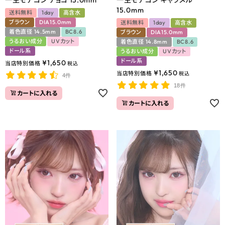
15.0mm
送料無料
1day
高含水
ブラウン
DIA15.0mm
送料無料
1day
高含水
着色直径 14.5mm
BC8.6
ブラウン
DIA15.0mm
うるおい成分
UVカット
着色直径 14.8mm
BC8.6
ドール系
うるおい成分
UVカット
ドール系
¥
1,650
当店特別価格
税込
¥
1,650
当店特別価格
税込
4件
18件
カートに入れる
カートに入れる