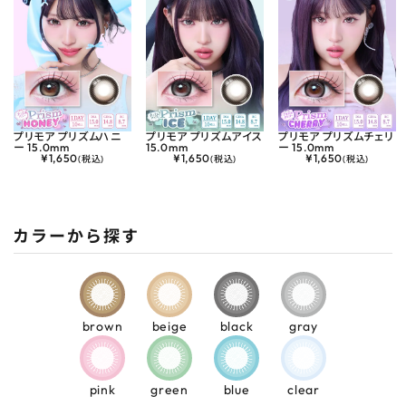
プリモア プリズムハニ
プリモア プリズムアイス
プリモア プリズムチェリ
ー 15.0mm
15.0mm
ー 15.0mm
¥
1,650
¥
1,650
¥
1,650
(税込)
(税込)
(税込)
カラーから探す
brown
beige
black
gray
pink
green
blue
clear