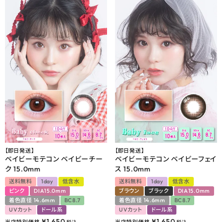
【即日発送】
【即日発送】
ベイビーモテコン ベイビーチー
ベイビーモテコン ベイビーフェイ
ク 15.0mm
ス 15.0mm
送料無料
1day
低含水
送料無料
1day
低含水
ピンク
DIA15.0mm
ブラウン
ブラック
DIA15.0mm
着色直径 14.6mm
BC8.7
着色直径 14.6mm
BC8.7
UVカット
ドール系
UVカット
ドール系
¥
1,650
¥
1,650
当店特別価格
当店特別価格