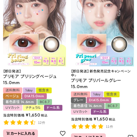
【即日発送】
【即日発送】 新色発売記念キャンペーン
中♪
プリモア プリリングベージュ
プリモア プリパールグレー
15.0mm
15.0mm
送料無料
1day
低含水
送料無料
1day
低含水
ベージュ
DIA15.0mm
グレー
DIA15.0mm
着色直径 14.6mm
BC8.7
着色直径 14.6mm
BC8.7
UVカット
ナチュラル
ドール系
UVカット
ドール系
¥
1,650
当店特別価格
税込
¥
1,650
当店特別価格
税込
12件
11件
カートに入れる