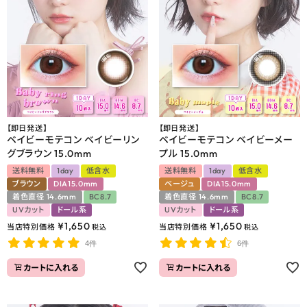
よくあるご質問
ブログページ
【即日発送】
【即日発送】
ベイビーモテコン ベイビーリン
ベイビーモテコン ベイビーメー
グブラウン 15.0mm
プル 15.0mm
送料無料
1day
低含水
送料無料
1day
低含水
ブラウン
DIA15.0mm
ベージュ
DIA15.0mm
着色直径 14.6mm
BC8.7
着色直径 14.6mm
BC8.7
UVカット
ドール系
UVカット
ドール系
¥
1,650
¥
1,650
当店特別価格
当店特別価格
税込
税込
4件
6件
カートに入れる
カートに入れる