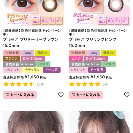
【即日発送】 新色発売記念キャンペーン
【即日発送】 新色発売記念キャンペーン
中♪
中♪
プリモア プリドーリーブラウン
プリモア プリリングピンク
15.0mm
15.0mm
送料無料
1day
低含水
送料無料
1day
低含水
ブラウン
DIA15.0mm
ピンク
DIA15.0mm
着色直径 14.6mm
BC8.7
着色直径 14.6mm
BC8.7
UVカット
ナチュラル
ドール系
UVカット
ドール系
¥
1,650
¥
1,650
当店特別価格
当店特別価格
税込
税込
15件
5件
カートに入れる
カートに入れる