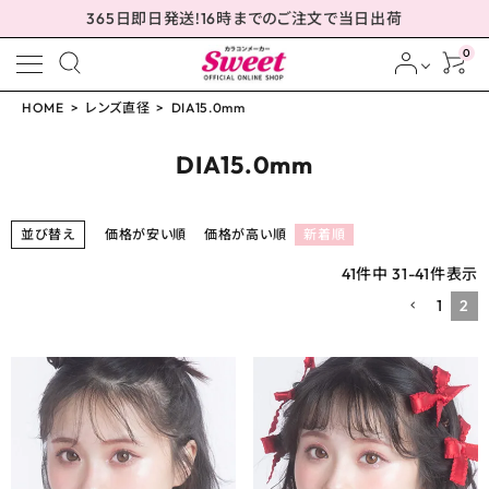
365日即日発送!16時までのご注文で当日出荷
0
HOME
レンズ直径
DIA15.0mm
meeting_room
person
ログイン
会員登録
DIA15.0mm
並び替え
価格が安い順
価格が高い順
新着順
配送方法について
41
件中
31
-
41
件表示
1
2
発送について
お支払い方法について
お買い物ガイド
お問い合わせ