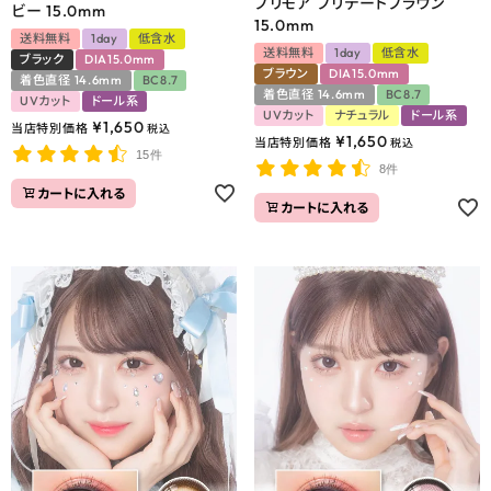
プリモア プリデートブラウン
ビー 15.0mm
15.0mm
送料無料
1day
低含水
送料無料
1day
低含水
ブラック
DIA15.0mm
ブラウン
DIA15.0mm
着色直径 14.6mm
BC8.7
着色直径 14.6mm
BC8.7
UVカット
ドール系
UVカット
ナチュラル
ドール系
¥
1,650
当店特別価格
税込
¥
1,650
当店特別価格
税込
15件
8件
カートに入れる
カートに入れる