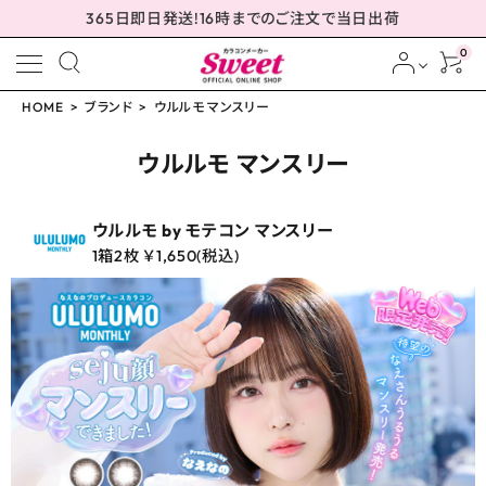
365日即日発送!16時までのご注文で当日出荷
0
HOME
ブランド
ウルルモ マンスリー
meeting_room
person
ログイン
会員登録
ウルルモ マンスリー
ウルルモ by モテコン マンスリー
1箱2枚 ￥1,650(税込)
配送方法について
発送について
お支払い方法について
お買い物ガイド
お問い合わせ