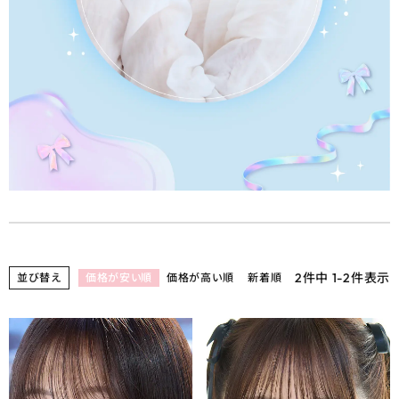
2
件中
1
-
2
件表示
並び替え
価格が安い順
価格が高い順
新着順