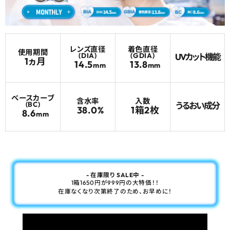
よくあるご質問
レンズ直径
着色直径
ブログページ
使用期間
(DIA)
(GDIA)
UVカット機能
1ヵ月
14.5
13.8
mm
mm
ベースカーブ
含水率
入数
(BC)
うるおい成分
38.0%
1箱2枚
8.6
mm
- 在庫限り SALE中 -
1箱1650円が999円の大特価！！
在庫なくなり次第終了のため、お早めに！