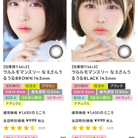
【在庫限りSALE】
【在庫限りSALE】
ウルルモマンスリー なえさんう
ウルルモマンスリー なえさんう
るうるBROWN 14.5mm
るうるBLACK 14.5mm
送料無料
低含水
ブラウン
送料無料
低含水
ブラック
DIA14.5mm
着色直径 13.8mm
DIA14.5mm
着色直径 13.8mm
BC8.6
うるおい成分
UVカット
BC8.6
うるおい成分
UVカット
ナチュラル
ナチュラル
¥
1,650
のところ
¥
1,650
のところ
通常価格
通常価格
¥
999
¥
999
当店特別価格
当店特別価格
税込
税込
20件
12件