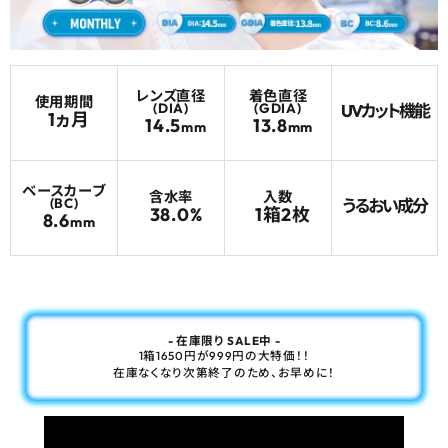
よくあるご質問
レンズ直径
着色直径
ブログページ
使用期間
(DIA)
(GDIA)
UVカット機能
1ヵ月
14.5
13.8
mm
mm
ベースカーブ
含水率
入数
(BC)
うるおい成分
38.0%
1箱2枚
8.6
mm
- 在庫限り SALE中 -
1箱1650円が999円の大特価！！
在庫なくなり次第終了のため、お早めに！