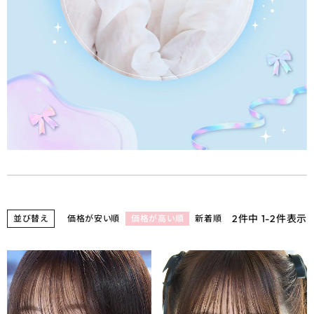
2
件中
1
-
2
件表示
並び替え
価格が安い順
価格が高い順
新着順