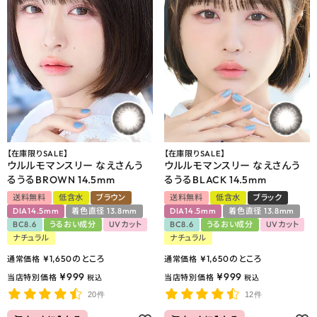
【在庫限りSALE】
【在庫限りSALE】
ウルルモマンスリー なえさんう
ウルルモマンスリー なえさんう
るうるBROWN 14.5mm
るうるBLACK 14.5mm
送料無料
低含水
ブラウン
送料無料
低含水
ブラック
DIA14.5mm
着色直径 13.8mm
DIA14.5mm
着色直径 13.8mm
BC8.6
うるおい成分
UVカット
BC8.6
うるおい成分
UVカット
ナチュラル
ナチュラル
¥
1,650
のところ
¥
1,650
のところ
通常価格
通常価格
¥
999
¥
999
当店特別価格
当店特別価格
税込
税込
20件
12件