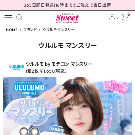
365日即日発送!16時までのご注文で当日出荷
0
HOME
ブランド
ウルルモ マンスリー
meeting_room
person
ログイン
会員登録
ウルルモ マンスリー
ウルルモ by モテコン マンスリー
1箱2枚 ￥1,650(税込)
配送方法について
発送について
お支払い方法について
お買い物ガイド
お問い合わせ