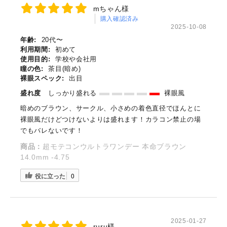
mちゃん様
購入確認済み
2025-10-08
年齢:
20代〜
利用期間:
初めて
使用目的:
学校や会社用
瞳の色:
茶目(暗め)
裸眼スペック:
出目
盛れ度
しっかり盛れる
裸眼風
暗めのブラウン、サークル、小さめの着色直径でほんとに
裸眼風だけどつけないよりは盛れます！カラコン禁止の場
でもバレないです！
商品：
超モテコンウルトラワンデー 本命ブラウン
14.0mm -4.75
役に立った
0
2025-01-27
ruru様