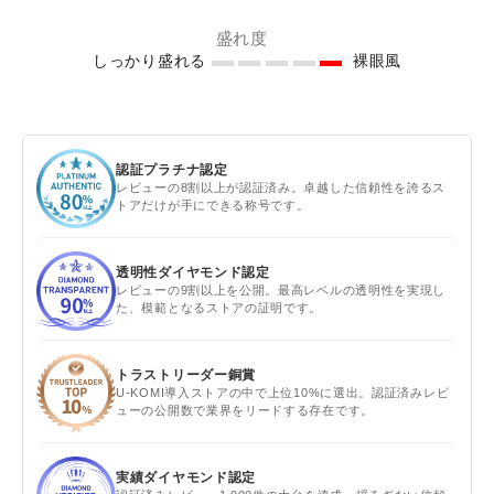
盛れ度
しっかり盛れる
裸眼風
認証プラチナ認定
レビューの8割以上が認証済み。卓越した信頼性を誇るス
トアだけが手にできる称号です。
透明性ダイヤモンド認定
レビューの9割以上を公開。最高レベルの透明性を実現し
た、模範となるストアの証明です。
トラストリーダー銅賞
U-KOMI導入ストアの中で上位10%に選出。認証済みレビ
ューの公開数で業界をリードする存在です。
実績ダイヤモンド認定