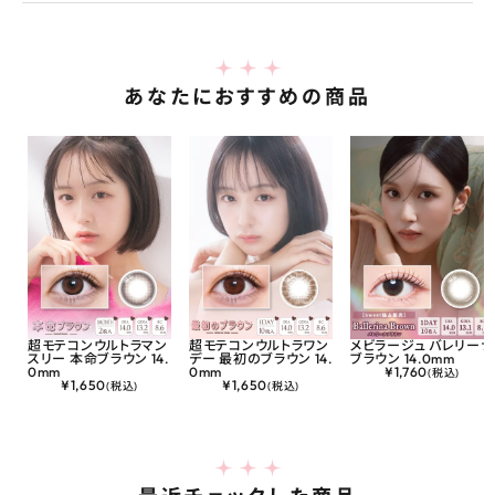
あなたにおすすめの商品
超モテコンウルトラマン
超モテコンウルトラワン
メビラージュ バレリーナ
スリー 本命ブラウン 14.
デー 最初のブラウン 14.
ブラウン 14.0mm
0mm
0mm
¥
1,760
(税込)
¥
1,650
¥
1,650
(税込)
(税込)