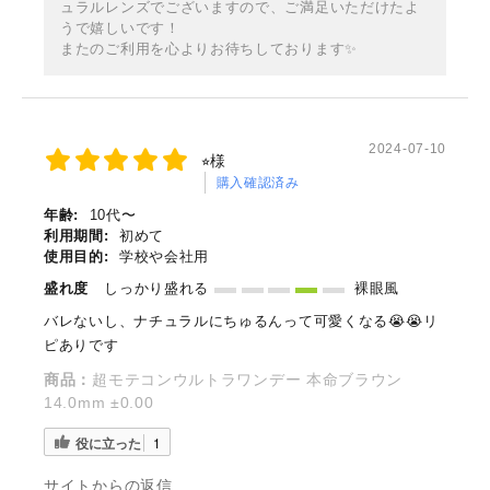
ュラルレンズでございますので、ご満足いただけたよ
うで嬉しいです！
またのご利用を心よりお待ちしております✨
2024-07-10
⭐︎様
購入確認済み
年齢:
10代〜
利用期間:
初めて
使用目的:
学校や会社用
盛れ度
しっかり盛れる
裸眼風
バレないし、ナチュラルにちゅるんって可愛くなる😭😭リ
ピありです
商品：
超モテコンウルトラワンデー 本命ブラウン
14.0mm ±0.00
役に立った
1
サイトからの返信