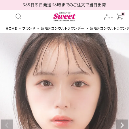
365日即日発送!16時までのご注文で当日出荷
0
HOME
ブランド
超モテコンウルトラワンデー
超モテコンウルトラワンデー
meeting_room
person
ログイン
会員登録
超モテコンウルトラワン
デー 本命ブラウン 14.0
mm
¥
1,650
(税込)