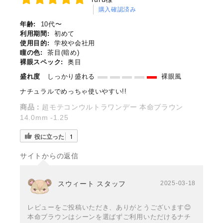
購入確認済み
年齢:
10代〜
利用期間:
初めて
使用目的:
学校や会社用
瞳の色:
茶目(暗め)
裸眼スペック:
奥目
盛れ度
しっかり盛れる
裸眼風
ナチュラルでめっちゃ使いやすい!!
商品：
超モテコンウルトラワンデー 本命ブラウン
14.0mm -1.25
役に立った
1
サイトからの返信
スウィート スタッフ
2025-03-18
レビューをご投稿いただき、ありがとうございます😊
本命ブラウンはシーンを選ばずご利用いただけるナチ