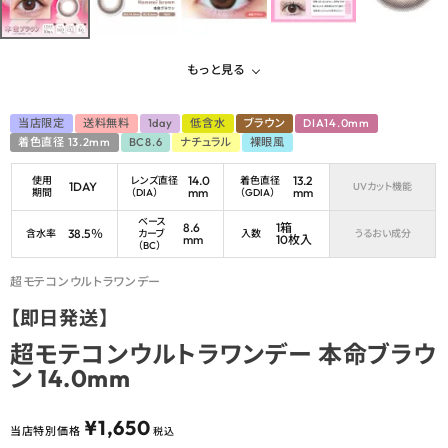
もっと見る
当店限定
送料無料
1day
低含水
ブラウン
DIA14.0mm
着色直径 13.2mm
BC8.6
ナチュラル
裸眼風
14.0
13.2
使用
レンズ直径
着色直径
1DAY
UVカット機能
mm
mm
期間
（DIA）
（GDIA）
ベース
8.6
1箱
38.5％
含水率
カーブ
入数
うるおい成分
mm
10枚入
（BC）
超モテコンウルトラワンデー
【即日発送】
超モテコンウルトラワンデー 本命ブラウ
ン 14.0mm
¥
1,650
当店特別価格
税込